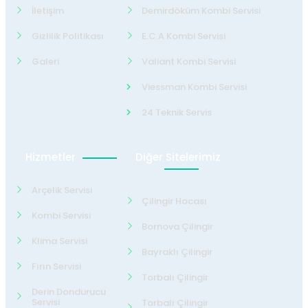
İletişim
Demirdöküm Kombi Servisi
Gizlilik Politikası
E.C.A Kombi Servisi
Galeri
Valiant Kombi Servisi
Viessman Kombi Servisi
24 Teknik Servis
Hizmetler
Diğer Sitelerimiz
Arçelik Servisi
Çilingir Hocası
Kombi Servisi
Bornova Çilingir
Klima Servisi
Bayraklı Çilingir
Fırın Servisi
Torbalı Çilingir
Derin Dondurucu
Servisi
Torbalı Çilingir