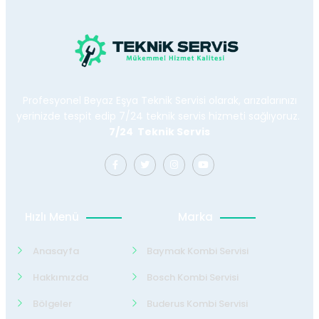
Profesyonel Beyaz Eşya Teknik Servisi olarak, arızalarınızı
yerinizde tespit edip 7/24 teknik servis hizmeti sağlıyoruz.
7/24 Teknik Servis
Hızlı Menü
Marka
Anasayfa
Baymak Kombi Servisi
Hakkımızda
Bosch Kombi Servisi
Bölgeler
Buderus Kombi Servisi