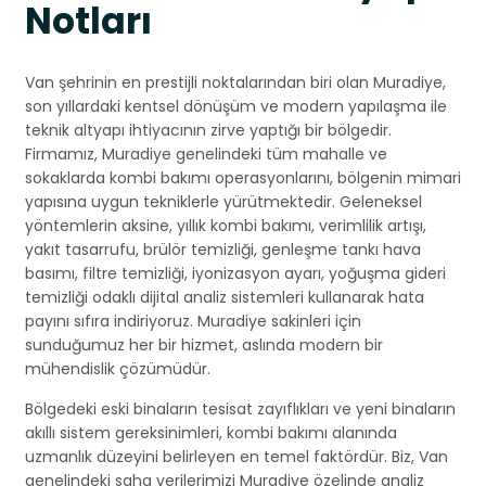
Notları
Van şehrinin en prestijli noktalarından biri olan Muradiye,
son yıllardaki kentsel dönüşüm ve modern yapılaşma ile
teknik altyapı ihtiyacının zirve yaptığı bir bölgedir.
Firmamız, Muradiye genelindeki tüm mahalle ve
sokaklarda kombi bakımı operasyonlarını, bölgenin mimari
yapısına uygun tekniklerle yürütmektedir. Geleneksel
yöntemlerin aksine, yıllık kombi bakımı, verimlilik artışı,
yakıt tasarrufu, brülör temizliği, genleşme tankı hava
basımı, filtre temizliği, iyonizasyon ayarı, yoğuşma gideri
temizliği odaklı dijital analiz sistemleri kullanarak hata
payını sıfıra indiriyoruz. Muradiye sakinleri için
sunduğumuz her bir hizmet, aslında modern bir
mühendislik çözümüdür.
Bölgedeki eski binaların tesisat zayıflıkları ve yeni binaların
akıllı sistem gereksinimleri, kombi bakımı alanında
uzmanlık düzeyini belirleyen en temel faktördür. Biz, Van
genelindeki saha verilerimizi Muradiye özelinde analiz