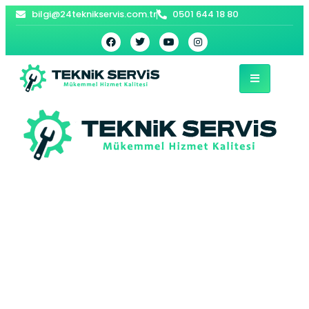
bilgi@24teknikservis.com.tr
0501 644 18 80
Muradiye Kombi