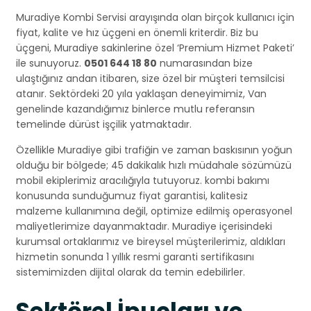
Muradiye Kombi Servisi arayışında olan birçok kullanıcı için
fiyat, kalite ve hız üçgeni en önemli kriterdir. Biz bu
üçgeni, Muradiye sakinlerine özel ‘Premium Hizmet Paketi’
ile sunuyoruz.
0501 644 18 80
numarasından bize
ulaştığınız andan itibaren, size özel bir müşteri temsilcisi
atanır. Sektördeki 20 yıla yaklaşan deneyimimiz, Van
genelinde kazandığımız binlerce mutlu referansın
temelinde dürüst işçilik yatmaktadır.
Özellikle Muradiye gibi trafiğin ve zaman baskısının yoğun
olduğu bir bölgede; 45 dakikalık hızlı müdahale sözümüzü
mobil ekiplerimiz aracılığıyla tutuyoruz. kombi bakımı
konusunda sunduğumuz fiyat garantisi, kalitesiz
malzeme kullanımına değil, optimize edilmiş operasyonel
maliyetlerimize dayanmaktadır. Muradiye içerisindeki
kurumsal ortaklarımız ve bireysel müşterilerimiz, aldıkları
hizmetin sonunda 1 yıllık resmi garanti sertifikasını
sistemimizden dijital olarak da temin edebilirler.