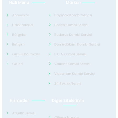
Hızlı Menü
Marka
Anasayfa
Baymak Kombi Servisi
Hakkımızda
Bosch Kombi Servisi
Bölgeler
Buderus Kombi Servisi
İletişim
Demirdöküm Kombi Servisi
Gizlilik Politikası
E.C.A Kombi Servisi
Galeri
Valiant Kombi Servisi
Viessman Kombi Servisi
24 Teknik Servis
Hizmetler
Diğer Sitelerimiz
Arçelik Servisi
Çilingir Hocası