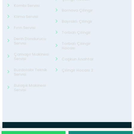
Kombi Servisi
Bornova Çilingir
Klima Servisi
Bayraklı Çilingir
Fırın Servisi
Torbalı Çilingir
Derin Dondurucu
Servisi
Torbalı Çilingir
Hocası
Çamaşır Makinesi
Servisi
Coşkun Anahtar
Buzdolabı Teknik
Çilingir Hocası 2
Servisi
Bulaşık Makinesi
Servisi
©2026
24 Teknik Servis
Tüm Hakları