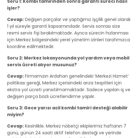
Soru 1: Kombi tamirinden sonra garanti süreci nasıl
işler?
Cevap:
Değişen parçalar ve yaptığımız işçilik genel olarak
1 yıl süreyle garanti kapsamındadır. Servis sonrası size
resmi servis fişi bırakılmaktadır. Ayrıca sürecin hızlanması
için Merkez bölgesindeki yerel yönetim izinleri tarafımızca
koordine edilmektedir.
Soru 2: Merkez lokasyonunda yol yardım veya mobil
servis ücreti alıyor musunuz?
Cevap:
Firmamızın Ardahan genelindeki ‘Merkezi Hizmet’
politikası gereği, Merkez içerisindeki arıza tespitleri için
ekstra yol ücreti yansıtılmamaktadır. Sadece yapılan iş ve
değişen parça bazlı ücretlendirme yapılır.
Soru 3: Gece yarısı acil kombi tamiri desteği alabilir
miyim?
Cevap:
Kesinlikle. Merkez nöbetçi ekiplerimiz haftanın 7
günü, günün 24 saati aktif telefon desteği ve yerinde