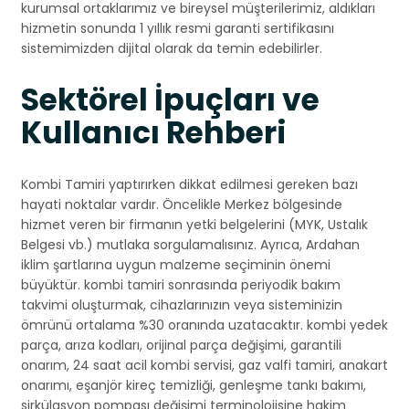
kurumsal ortaklarımız ve bireysel müşterilerimiz, aldıkları
hizmetin sonunda 1 yıllık resmi garanti sertifikasını
sistemimizden dijital olarak da temin edebilirler.
Sektörel İpuçları ve
Kullanıcı Rehberi
Kombi Tamiri yaptırırken dikkat edilmesi gereken bazı
hayati noktalar vardır. Öncelikle Merkez bölgesinde
hizmet veren bir firmanın yetki belgelerini (MYK, Ustalık
Belgesi vb.) mutlaka sorgulamalısınız. Ayrıca, Ardahan
iklim şartlarına uygun malzeme seçiminin önemi
büyüktür. kombi tamiri sonrasında periyodik bakım
takvimi oluşturmak, cihazlarınızın veya sisteminizin
ömrünü ortalama %30 oranında uzatacaktır. kombi yedek
parça, arıza kodları, orijinal parça değişimi, garantili
onarım, 24 saat acil kombi servisi, gaz valfi tamiri, anakart
onarımı, eşanjör kireç temizliği, genleşme tankı bakımı,
sirkülasyon pompası değişimi terminolojisine hakim