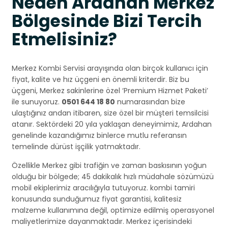
Neden Ardahan Merkez
Bölgesinde Bizi Tercih
Etmelisiniz?
Merkez Kombi Servisi arayışında olan birçok kullanıcı için
fiyat, kalite ve hız üçgeni en önemli kriterdir. Biz bu
üçgeni, Merkez sakinlerine özel ‘Premium Hizmet Paketi’
ile sunuyoruz.
0501 644 18 80
numarasından bize
ulaştığınız andan itibaren, size özel bir müşteri temsilcisi
atanır. Sektördeki 20 yıla yaklaşan deneyimimiz, Ardahan
genelinde kazandığımız binlerce mutlu referansın
temelinde dürüst işçilik yatmaktadır.
Özellikle Merkez gibi trafiğin ve zaman baskısının yoğun
olduğu bir bölgede; 45 dakikalık hızlı müdahale sözümüzü
mobil ekiplerimiz aracılığıyla tutuyoruz. kombi tamiri
konusunda sunduğumuz fiyat garantisi, kalitesiz
malzeme kullanımına değil, optimize edilmiş operasyonel
maliyetlerimize dayanmaktadır. Merkez içerisindeki