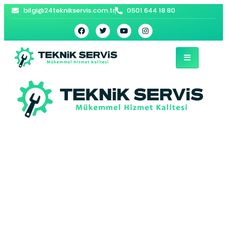
bilgi@24teknikservis.com.tr
0501 644 18 80
Merkez Kombi