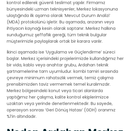
kontrol edilerek güvenli teslimat yapılır. Firmamız
bünyesindeki uzman teknisyenler, Merkez lokasyonuna
ulaştığında ilk aşama olarak ‘Mevcut Durum Analizi’
(MDA) protokolünü işletir. Bu aşamada, arızanın veya
ihtiyacın kaynağı kesin olarak saptanır. Merkez halkına
sunduğumuz şeffaflık gereği, tüm teknik bulgular
müşterimizle paylaşılarak ortak bir karara varılır.
İkinci aşamada ise ‘Uygulama ve Güçlendirme’ süreci
başlar. Merkez içerisindeki projelerimizde kullandığımız her
bir vida, kablo veya anahtar grubu, Ardahan teknik
şartnamelerine tam uyumludur. kombi tamiri sırasında
çevreye minimum rahatsızlık vermek, temiz çalışma
prensibimizden taviz vermemek temel kuralımızdır.
Merkez bölgesindeki konut veya ticari alanlarda
yaptığımız her çalışma, kalite kontrol ekiplerimizce
uzaktan veya yerinde denetlenmektedir. Bu sayede,
operasyon sonrası ‘Geri Dönüş Hatası’ (GDH) oranımız
%1’in altındadır.