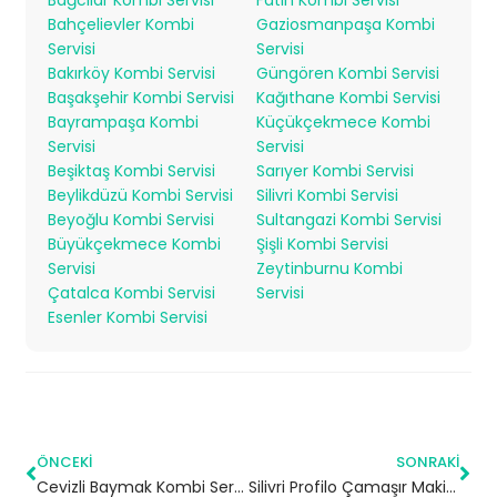
Bahçelievler Kombi
Gaziosmanpaşa Kombi
Servisi
Servisi
Bakırköy Kombi Servisi
Güngören Kombi Servisi
Başakşehir Kombi Servisi
Kağıthane Kombi Servisi
Bayrampaşa Kombi
Küçükçekmece Kombi
Servisi
Servisi
Beşiktaş Kombi Servisi
Sarıyer Kombi Servisi
Beylikdüzü Kombi Servisi
Silivri Kombi Servisi
Beyoğlu Kombi Servisi
Sultangazi Kombi Servisi
Büyükçekmece Kombi
Şişli Kombi Servisi
Servisi
Zeytinburnu Kombi
Çatalca Kombi Servisi
Servisi
Esenler Kombi Servisi
ÖNCEKI
SONRAKI
Cevizli Baymak Kombi Servisi – Maltepe Yetkili Servis
Silivri Profilo Çamaşır Makinesi Servisi