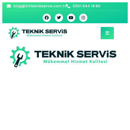
bilgi@24teknikservis.com.tr
0501 644 18 80
Orta Viessmann
Kombi Servisi –