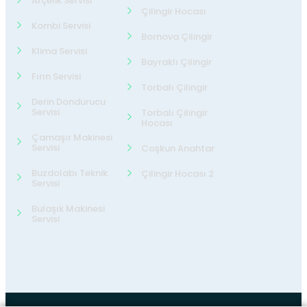
Arçelik Servisi
Çilingir Hocası
Kombi Servisi
Bornova Çilingir
Klima Servisi
Bayraklı Çilingir
Fırın Servisi
Torbalı Çilingir
Derin Dondurucu
Servisi
Torbalı Çilingir
Hocası
Çamaşır Makinesi
Servisi
Coşkun Anahtar
Buzdolabı Teknik
Çilingir Hocası 2
Servisi
Bulaşık Makinesi
Servisi