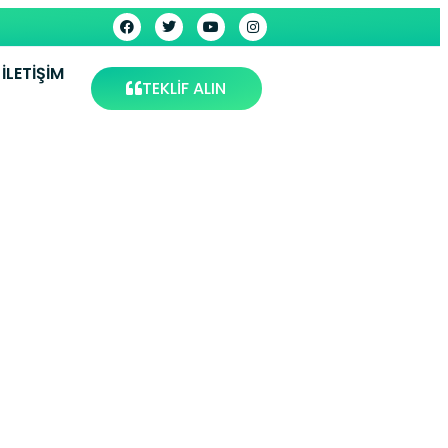
İLETIŞIM
TEKLİF ALIN
rvisi –
is