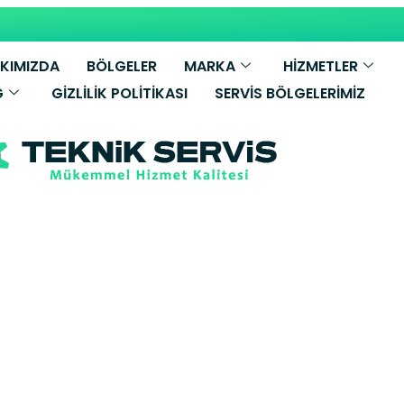
KIMIZDA
BÖLGELER
MARKA
HİZMETLER
G
GIZLILIK POLITIKASI
SERVIS BÖLGELERIMIZ
illant Kombi Se
y Yetkili Serv