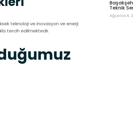
kleri
Başakşehi
Teknik Se
Ağustos 6, 
ksek teknoloji ve inovasyon ve enerji
kla tercih edilmektedir.
nduğumuz