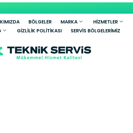
KIMIZDA
BÖLGELER
MARKA
HİZMETLER
G
GIZLILIK POLITIKASI
SERVIS BÖLGELERIMIZ
irdöküm Kombi
ane Yetkili Se