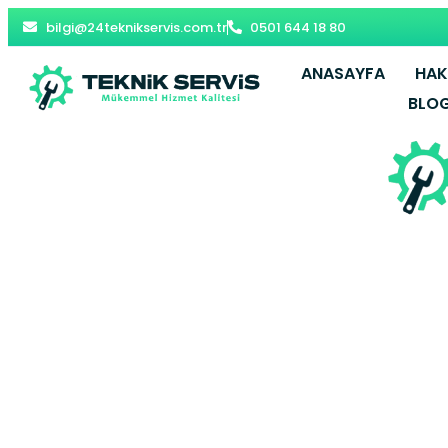
bilgi@24teknikservis.com.tr
0501 644 18 80
ANASAYFA
HAK
BLO
Gültepe Dem
– Kâğıth