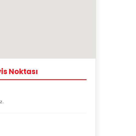
is Noktası
z.