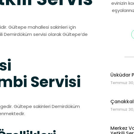
evinizin k
eşyalarını
dir. Gültepe mahallesi sakinleri için
ili Demirdöküm servisi olarak Gültepe’de
si
Üsküdar P
bi Servisi
Temmuz 30,
Çanakkale
lgedir. Gültepe sakinleri Demirdöküm
Temmuz 30,
venmektedir.
Merkez Va
Yetkili Ser