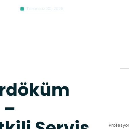
Temmuz 30, 2026
irdöküm
 –
kili Servis
Profesyon