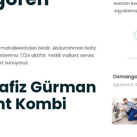
evinizin k
eşyalarını
mahallelerinden biridir. Abdurrahman Nafiz
erimiz 7/24 aktiftir. Yetkili Vaillant servisi
et sunuyoruz.
Osmangaz
afiz Gürman
Ağustos 6, 
ant Kombi