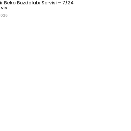
r Beko Buzdolabı Servisi – 7/24
rvis
2026