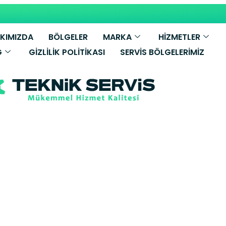
KIMIZDA
BÖLGELER
MARKA
HİZMETLER
G
GIZLILIK POLITIKASI
SERVIS BÖLGELERIMIZ
man Nafiz Gü
mbi Servisi – 
etkili Servis