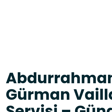
Abdurrahman
Gürman Vaill
Servisi – Gün