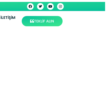
İLETIŞIM
TEKLİF ALIN
rman
Güngören