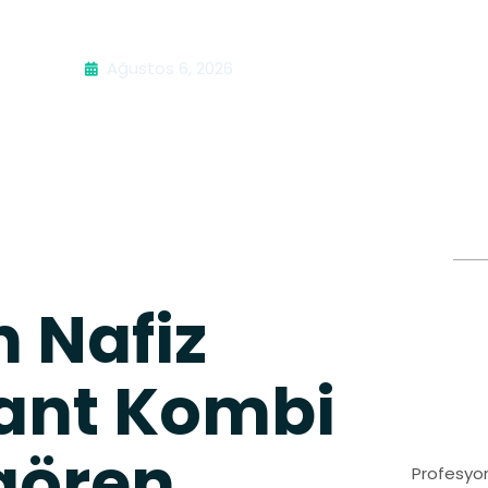
Ağustos 6, 2026
 Nafiz
ant Kombi
gören
Profesyon