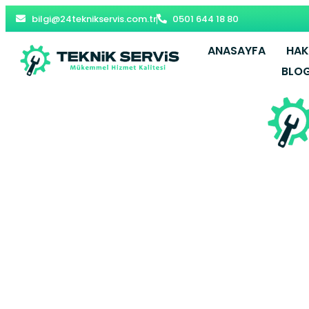
bilgi@24teknikservis.com.tr
0501 644 18 80
ANASAYFA
HAK
BLO
Abdurrah
Vaillant Ko
Y