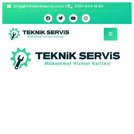
bilgi@24teknikservis.com.tr
0501 644 18 80
Akşemsettin
Vaillant Kombi
Servisi –