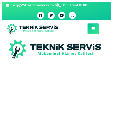
bilgi@24teknikservis.com.tr
0501 644 18 80
Esenler
Demirdöküm