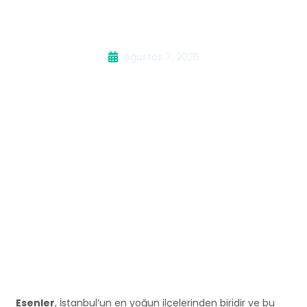
Kombi Servisi
Ağustos 7, 2026
Esenler
, İstanbul’un en yoğun ilçelerinden biridir ve bu