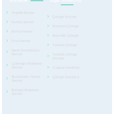
Hizmetler
Diğer Sitelerimiz
Arçelik Servisi
Çilingir Hocası
Kombi Servisi
Bornova Çilingir
Klima Servisi
Bayraklı Çilingir
Fırın Servisi
Torbalı Çilingir
Derin Dondurucu
Servisi
Torbalı Çilingir
Hocası
Çamaşır Makinesi
Servisi
Coşkun Anahtar
Buzdolabı Teknik
Çilingir Hocası 2
Servisi
Bulaşık Makinesi
Servisi