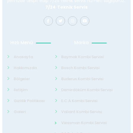
yerinizde tespit edip 7/24 teknik servis hizmeti sağlıyoruz.
7/24 Teknik Servis
Hızlı Menü
Marka
Anasayfa
Baymak Kombi Servisi
Hakkımızda
Bosch Kombi Servisi
Bölgeler
Buderus Kombi Servisi
İletişim
Demirdöküm Kombi Servisi
Gizlilik Politikası
E.C.A Kombi Servisi
Galeri
Valiant Kombi Servisi
Viessman Kombi Servisi