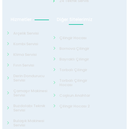
24 Teknik Servis
Hizmetler
Diğer Sitelerimiz
Arçelik Servisi
Çilingir Hocası
Kombi Servisi
Bornova Çilingir
Klima Servisi
Bayraklı Çilingir
Fırın Servisi
Torbalı Çilingir
Derin Dondurucu
Servisi
Torbalı Çilingir
Hocası
Çamaşır Makinesi
Servisi
Coşkun Anahtar
Buzdolabı Teknik
Çilingir Hocası 2
Servisi
Bulaşık Makinesi
Servisi