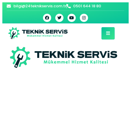
bilgi@24teknikservis.com.tr
0501 644 18 80
Çiftehavuzlar
Bosch Kombi