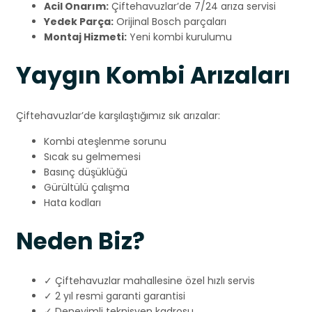
Acil Onarım:
Çiftehavuzlar’de 7/24 arıza servisi
Yedek Parça:
Orijinal Bosch parçaları
Montaj Hizmeti:
Yeni kombi kurulumu
Yaygın Kombi Arızaları
Çiftehavuzlar’de karşılaştığımız sık arızalar:
Kombi ateşlenme sorunu
Sıcak su gelmemesi
Basınç düşüklüğü
Gürültülü çalışma
Hata kodları
Neden Biz?
✓ Çiftehavuzlar mahallesine özel hızlı servis
✓ 2 yıl resmi garanti garantisi
✓ Deneyimli teknisyen kadrosu