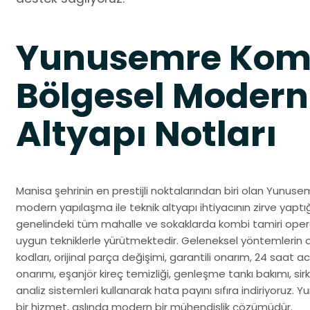
Yunusemre Komb
Bölgesel Modern
Altyapı Notları
Manisa şehrinin en prestijli noktalarından biri olan Yunus
modern yapılaşma ile teknik altyapı ihtiyacının zirve yaptı
genelindeki tüm mahalle ve sokaklarda kombi tamiri opera
uygun tekniklerle yürütmektedir. Geleneksel yöntemlerin 
kodları, orijinal parça değişimi, garantili onarım, 24 saat ac
onarımı, eşanjör kireç temizliği, genleşme tankı bakımı, sir
analiz sistemleri kullanarak hata payını sıfıra indiriyoruz.
bir hizmet, aslında modern bir mühendislik çözümüdür.