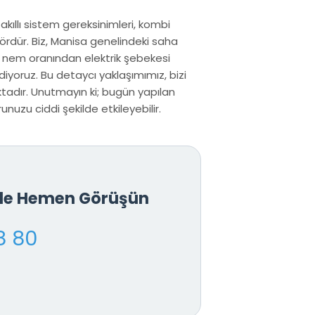
 akıllı sistem gereksinimleri, kombi
ördür. Biz, Manisa genelindeki saha
n nem oranından elektrik şebekesi
iyoruz. Bu detaycı yaklaşımımız, bizi
adır. Unutmayın ki; bugün yapılan
nuzu ciddi şekilde etkileyebilir.
İle Hemen Görüşün
8 80