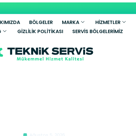
KIMIZDA
BÖLGELER
MARKA
HİZMETLER
G
GIZLILIK POLITIKASI
SERVIS BÖLGELERIMIZ
ombi Tamiri |
Ağustos 5, 2026