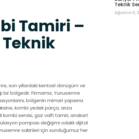
Teknik Se
Ağustos 5, 
i Tamiri –
 Teknik
emre, son yıllardaki kentsel dönüşüm ve
ğı bir bölgedir. Firmamız, Yunusemre
syonlarını, bölgenin mimari yapısına
aksine, kombi yedek parça, arıza
il kombi servisi, gaz valfi tamiri, anakart
külasyon pompası değişimi odaklı dijital
 Yunusemre sakinleri için sunduğumuz her