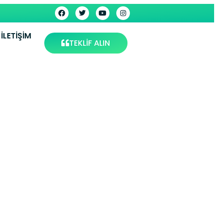
İLETIŞIM
TEKLİF ALIN
 Manisa