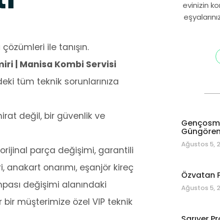
evinizin k
eşyalarını
i
çözümleri ile tanışın.
ri | Manisa Kombi Servisi
ki tüm teknik sorunlarınıza
at değil, bir güvenlik ve
Gençosman
Güngören 
Ağustos 5, 
rijinal parça değişimi, garantili
i, anakart onarımı, eşanjör kireç
Özvatan P
mpası değişimi alanındaki
Ağustos 5, 
 bir müşterimize özel VIP teknik
Sarıyer Pr