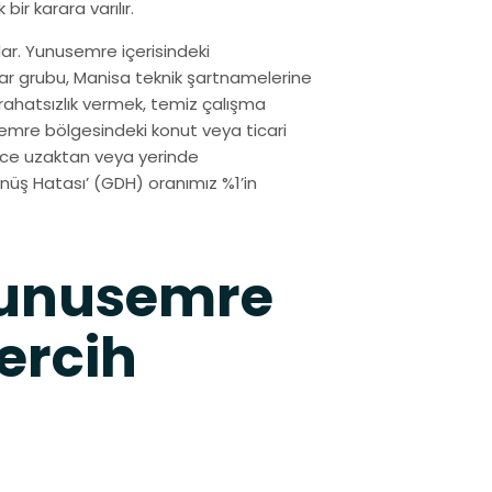
ir karara varılır.
ar. Yunusemre içerisindeki
tar grubu, Manisa teknik şartnamelerine
ahatsızlık vermek, temiz çalışma
emre bölgesindeki konut veya ticari
izce uzaktan veya yerinde
üş Hatası’ (GDH) oranımız %1’in
Yunusemre
ercih