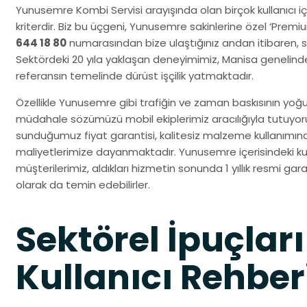
Yunusemre Kombi Servisi arayışında olan birçok kullanıcı içi
kriterdir. Biz bu üçgeni, Yunusemre sakinlerine özel ‘Premi
644 18 80
numarasından bize ulaştığınız andan itibaren, siz
Sektördeki 20 yıla yaklaşan deneyimimiz, Manisa genelind
referansın temelinde dürüst işçilik yatmaktadır.
Özellikle Yunusemre gibi trafiğin ve zaman baskısının yoğun
müdahale sözümüzü mobil ekiplerimiz aracılığıyla tutuyo
sunduğumuz fiyat garantisi, kalitesiz malzeme kullanımın
maliyetlerimize dayanmaktadır. Yunusemre içerisindeki ku
müşterilerimiz, aldıkları hizmetin sonunda 1 yıllık resmi gara
olarak da temin edebilirler.
Sektörel İpuçları
Kullanıcı Rehber