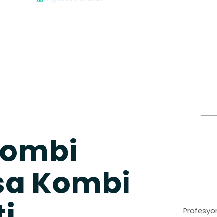
Kombi
isa Kombi
ti
Profesyon