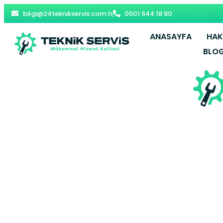
bilgi@24teknikservis.com.tr
0501 644 18 80
ANASAYFA
HAK
BLO
Yunusemre K