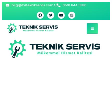
bilgi@24teknikservis.com.tr
0501 644 18 80
Esenler Buderus