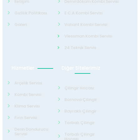
İletişim
Demirdöküm Kombi Servisi
Gizlilik Politikası
E.C.A Kombi Servisi
Galeri
Valiant Kombi Servisi
Viessman Kombi Servisi
24 Teknik Servis
Hizmetler
Diğer Sitelerimiz
Arçelik Servisi
Çilingir Hocası
Kombi Servisi
Bornova Çilingir
Klima Servisi
Bayraklı Çilingir
Fırın Servisi
Torbalı Çilingir
Derin Dondurucu
Servisi
Torbalı Çilingir
Hocası