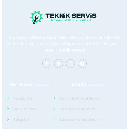
Profesyonel Beyaz Eşya Teknik Servisi olarak, arızalarınızı
yerinizde tespit edip 7/24 teknik servis hizmeti sağlıyoruz.
7/24 Teknik Servis
Hızlı Menü
Marka
Anasayfa
Baymak Kombi Servisi
Hakkımızda
Bosch Kombi Servisi
Bölgeler
Buderus Kombi Servisi