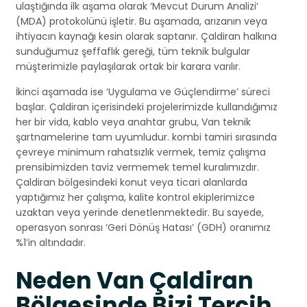
ulaştığında ilk aşama olarak ‘Mevcut Durum Analizi’
(MDA) protokolünü işletir. Bu aşamada, arızanın veya
ihtiyacın kaynağı kesin olarak saptanır. Çaldiran halkına
sunduğumuz şeffaflık gereği, tüm teknik bulgular
müşterimizle paylaşılarak ortak bir karara varılır.
İkinci aşamada ise ‘Uygulama ve Güçlendirme’ süreci
başlar. Çaldiran içerisindeki projelerimizde kullandığımız
her bir vida, kablo veya anahtar grubu, Van teknik
şartnamelerine tam uyumludur. kombi tamiri sırasında
çevreye minimum rahatsızlık vermek, temiz çalışma
prensibimizden taviz vermemek temel kuralımızdır.
Çaldiran bölgesindeki konut veya ticari alanlarda
yaptığımız her çalışma, kalite kontrol ekiplerimizce
uzaktan veya yerinde denetlenmektedir. Bu sayede,
operasyon sonrası ‘Geri Dönüş Hatası’ (GDH) oranımız
%1’in altındadır.
Neden Van Çaldiran
Bölgesinde Bizi Tercih