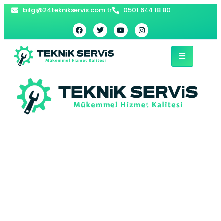
bilgi@24teknikservis.com.tr
0501 644 18 80
Çaldiran Kombi