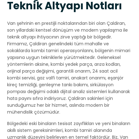
Teknik Altyapı Notları
Van şehrinin en prestijli noktalarından biri olan Çaldiran,
son yıllardaki kentsel dönüşüm ve modern yapılaşma ile
teknik altyapı ihtiyacının zirve yaptığı bir bölgedir.
Firmamız, Çaldiran genelindeki tüm mahalle ve
sokaklarda kombi tamiri operasyonlarını, bölgenin mimari
yapısına uygun tekniklerle yürütmektedir. Geleneksel
yöntemlerin aksine, kombi yedek parça, arıza kodları,
orijinal parça değişimi, garantili onarım, 24 saat acil
kombi servisi, gaz valfi tamiri, anakart onarımı, eşanjör
kireç temizliği, genleşme tankı bakımı, sirkülasyon
pompası değişimi odaklı dijital analiz sistemleri kullanarak
hata payını sıfıra indiriyoruz. Çaldiran sakinleri için
sunduğumuz her bir hizmet, aslında modern bir
mühendislik çözümüdür.
Bölgedeki eski binaların tesisat zayıflıkları ve yeni binaların
akıllı sistem gereksinimleri, kombi tamiri alanında
uzmanlık düzeyini belirleyen en temel faktördür. Biz, Van