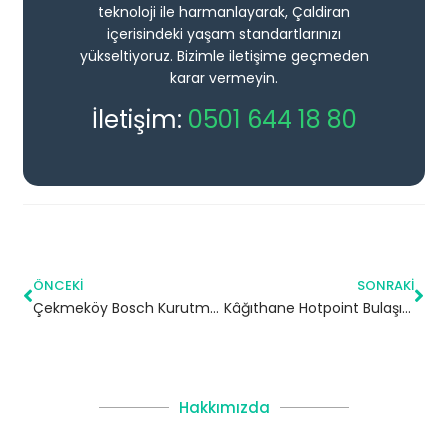
teknoloji ile harmanlayarak, Çaldiran
içerisindeki yaşam standartlarınızı
yükseltiyoruz. Bizimle iletişime geçmeden
karar vermeyin.
İletişim:
0501 644 18 80
ÖNCEKI
SONRAKI
Çekmeköy Bosch Kurutma Makinesi Servisi
Kâğıthane Hotpoint Bulaşık Makinesi Servisi
Hakkımızda