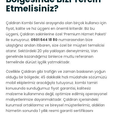
Etmelisiniz?
Çaldiran Kombi Servisi arayışında olan birçok kullanıcı için
fiyat, kalite ve hız üçgeni en önemli kriterdir. Biz bu
üçgeni, Çaldiran sakinlerine özel ‘Premium Hizmet Paketi’
ile sunuyoruz.
0501 644 18 80
numarasından bize
ulaştığınız andan itibaren, size özel bir müşteri temsilcisi
atanır. Sektördeki 20 yıla yaklaşan deneyimimiz, Van
genelinde kazandığımız binlerce mutlu referansın
temelinde dürüst işçilik yatmaktadır.
Özellikle Çaldiran gibi trafiğin ve zaman baskısının yoğun
olduğu bir bölgede; 45 dakikalık hızlı müdahale sözümüzü
mobil ekiplerimiz aracılığıyla tutuyoruz. kombi tamiri
konusunda sunduğumuz fiyat garantisi, kalitesiz
malzeme kullanımına değil, optimize edilmiş operasyonel
maliyetlerimize dayanmaktadır. Çaldiran içerisindeki
kurumsal ortaklarımız ve bireysel müşterilerimiz, aldıkları
hizmetin sonunda 1 yıllık resmi garanti sertifikasını