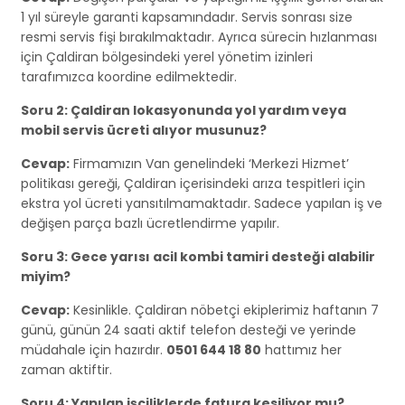
1 yıl süreyle garanti kapsamındadır. Servis sonrası size
resmi servis fişi bırakılmaktadır. Ayrıca sürecin hızlanması
için Çaldiran bölgesindeki yerel yönetim izinleri
tarafımızca koordine edilmektedir.
Soru 2: Çaldiran lokasyonunda yol yardım veya
mobil servis ücreti alıyor musunuz?
Cevap:
Firmamızın Van genelindeki ‘Merkezi Hizmet’
politikası gereği, Çaldiran içerisindeki arıza tespitleri için
ekstra yol ücreti yansıtılmamaktadır. Sadece yapılan iş ve
değişen parça bazlı ücretlendirme yapılır.
Soru 3: Gece yarısı acil kombi tamiri desteği alabilir
miyim?
Cevap:
Kesinlikle. Çaldiran nöbetçi ekiplerimiz haftanın 7
günü, günün 24 saati aktif telefon desteği ve yerinde
müdahale için hazırdır.
0501 644 18 80
hattımız her
zaman aktiftir.
Soru 4: Yapılan işçiliklerde fatura kesiliyor mu?