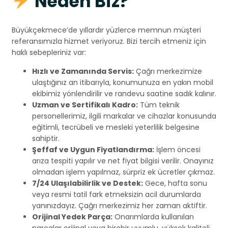
Neden Biz?
Büyükçekmece’de yıllardır yüzlerce memnun müşteri
referansımızla hizmet veriyoruz. Bizi tercih etmeniz için
haklı sebepleriniz var:
Hızlı ve Zamanında Servis:
Çağrı merkezimize
ulaştığınız an itibarıyla, konumunuza en yakın mobil
ekibimiz yönlendirilir ve randevu saatine sadık kalınır.
Uzman ve Sertifikalı Kadro:
Tüm teknik
personellerimiz, ilgili markalar ve cihazlar konusunda
eğitimli, tecrübeli ve mesleki yeterlilik belgesine
sahiptir.
Şeffaf ve Uygun Fiyatlandırma:
İşlem öncesi
arıza tespiti yapılır ve net fiyat bilgisi verilir. Onayınız
olmadan işlem yapılmaz, sürpriz ek ücretler çıkmaz.
7/24 Ulaşılabilirlik ve Destek:
Gece, hafta sonu
veya resmi tatil fark etmeksizin acil durumlarda
yanınızdayız. Çağrı merkezimiz her zaman aktiftir.
Orijinal Yedek Parça:
Onarımlarda kullanılan