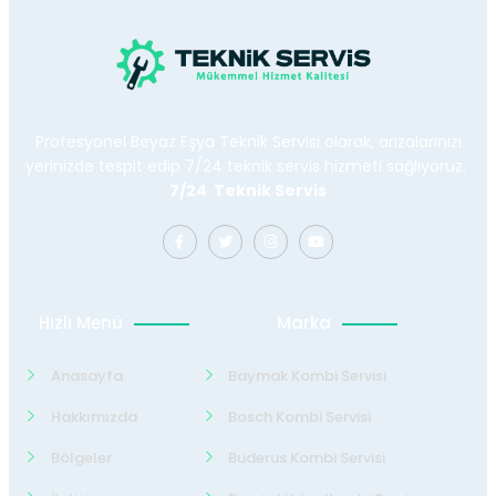
Profesyonel Beyaz Eşya Teknik Servisi olarak, arızalarınızı
yerinizde tespit edip 7/24 teknik servis hizmeti sağlıyoruz.
7/24 Teknik Servis
Hızlı Menü
Marka
Anasayfa
Baymak Kombi Servisi
Hakkımızda
Bosch Kombi Servisi
Bölgeler
Buderus Kombi Servisi