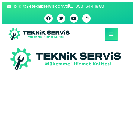
bilgi@24teknikservis.com.tr
0501 644 18 80
Büyükçekmece
Bosch Buzdolabı