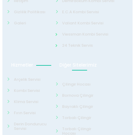
İletişim
Demirdöküm Kombi Servisi
Gizlilik Politikası
E.C.A Kombi Servisi
Galeri
Valiant Kombi Servisi
Viessman Kombi Servisi
24 Teknik Servis
Hizmetler
Diğer Sitelerimiz
Arçelik Servisi
Çilingir Hocası
Kombi Servisi
Bornova Çilingir
Klima Servisi
Bayraklı Çilingir
Fırın Servisi
Torbalı Çilingir
Derin Dondurucu
Servisi
Torbalı Çilingir
Hocası