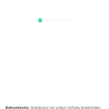
Kombi Servisi
Ağustos 7, 2026
Bahçelievler
, İstanbul’un en yoğun nüfuslu ilçelerinden