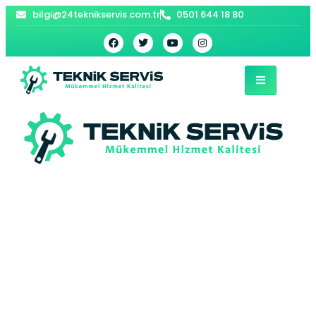
bilgi@24teknikservis.com.tr
0501 644 18 80
Bahçelievler
Demirdöküm