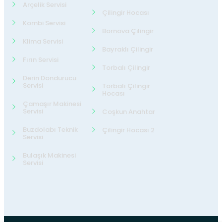
Arçelik Servisi
Çilingir Hocası
Kombi Servisi
Bornova Çilingir
Klima Servisi
Bayraklı Çilingir
Fırın Servisi
Torbalı Çilingir
Derin Dondurucu
Servisi
Torbalı Çilingir
Hocası
Çamaşır Makinesi
Servisi
Coşkun Anahtar
Buzdolabı Teknik
Çilingir Hocası 2
Servisi
Bulaşık Makinesi
Servisi