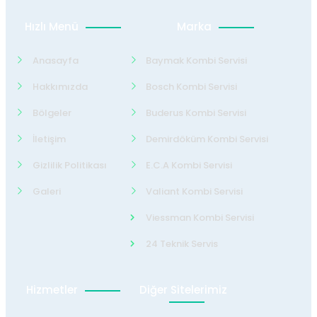
Hızlı Menü
Marka
Anasayfa
Baymak Kombi Servisi
Hakkımızda
Bosch Kombi Servisi
Bölgeler
Buderus Kombi Servisi
İletişim
Demirdöküm Kombi Servisi
Gizlilik Politikası
E.C.A Kombi Servisi
Galeri
Valiant Kombi Servisi
Viessman Kombi Servisi
24 Teknik Servis
Hizmetler
Diğer Sitelerimiz