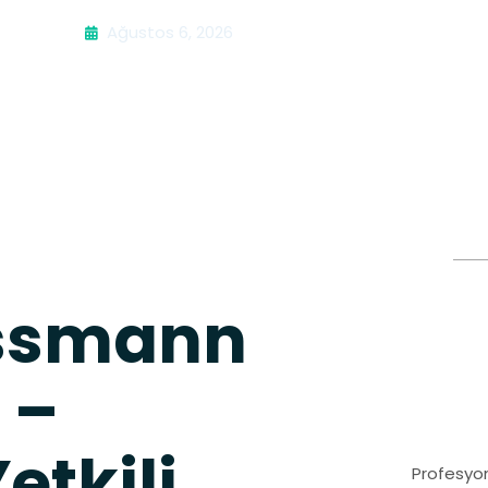
Ağustos 6, 2026
essmann
 –
etkili
Profesyon