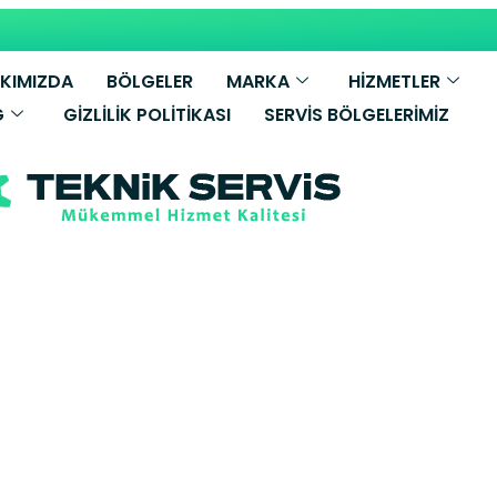
KIMIZDA
BÖLGELER
MARKA
HİZMETLER
G
GIZLILIK POLITIKASI
SERVIS BÖLGELERIMIZ
essmann Kombi
urnu Yetkili Se