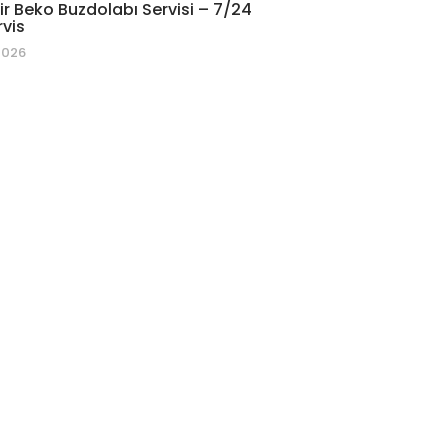
r Beko Buzdolabı Servisi – 7/24
rvis
2026