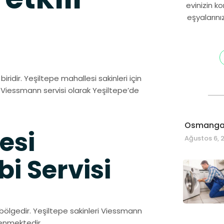
evinizin k
eşyalarını
iridir. Yeşiltepe mahallesi sakinleri için
i Viessmann servisi olarak Yeşiltepe’de
Osmangaz
esi
Ağustos 6, 
 Servisi
 bölgedir. Yeşiltepe sakinleri Viessmann
venmektedir.