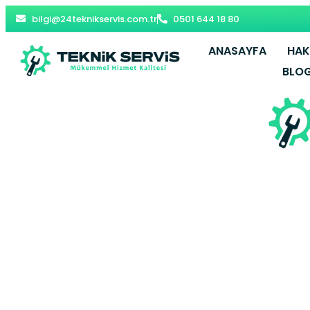
bilgi@24teknikservis.com.tr
0501 644 18 80
ANASAYFA
HAK
BLO
Yeşiltepe Vi
– Zeytinb