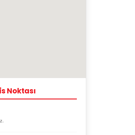
is Noktası
z.