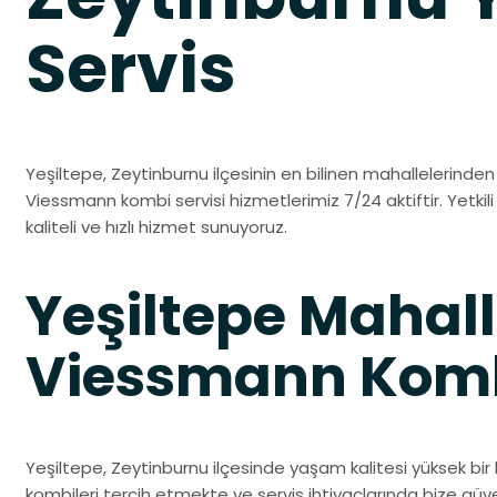
Servis
Yeşiltepe, Zeytinburnu ilçesinin en bilinen mahallelerinden b
Viessmann kombi servisi hizmetlerimiz 7/24 aktiftir. Yetkil
kaliteli ve hızlı hizmet sunuyoruz.
Yeşiltepe Mahall
Viessmann Kombi
Yeşiltepe, Zeytinburnu ilçesinde yaşam kalitesi yüksek bir
kombileri tercih etmekte ve servis ihtiyaçlarında bize gü