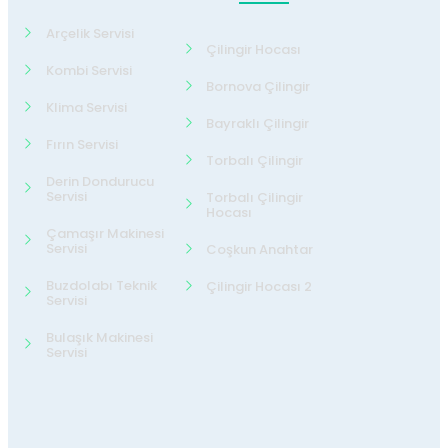
Arçelik Servisi
Çilingir Hocası
Kombi Servisi
Bornova Çilingir
Klima Servisi
Bayraklı Çilingir
Fırın Servisi
Torbalı Çilingir
Derin Dondurucu
Servisi
Torbalı Çilingir
Hocası
Çamaşır Makinesi
Servisi
Coşkun Anahtar
Buzdolabı Teknik
Çilingir Hocası 2
Servisi
Bulaşık Makinesi
Servisi