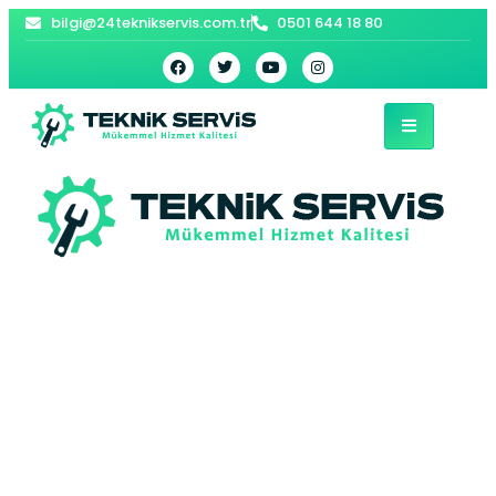
bilgi@24teknikservis.com.tr
0501 644 18 80
Yeşiltepe Buderus
Kombi Servisi –