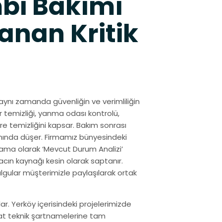
bi Bakımı
anan Kritik
aynı zamanda güvenliğin ve verimliliğin
r temizliği, yanma odası kontrolü,
re temizliğini kapsar. Bakım sonrası
ranında düşer. Firmamız bünyesindeki
şama olarak ‘Mevcut Durum Analizi’
acın kaynağı kesin olarak saptanır.
lgular müşterimizle paylaşılarak ortak
r. Yerköy içerisindeki projelerimizde
gat teknik şartnamelerine tam