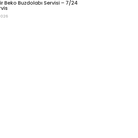
r Beko Buzdolabı Servisi – 7/24
rvis
2026