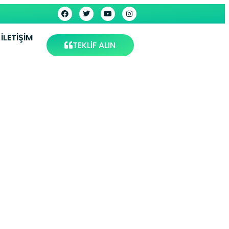
İLETIŞIM
TEKLİF ALIN
ozgat