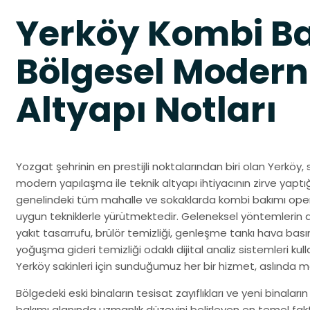
Yerköy Kombi B
Bölgesel Modern
Altyapı Notları
Yozgat şehrinin en prestijli noktalarından biri olan Yerköy
modern yapılaşma ile teknik altyapı ihtiyacının zirve yaptığ
genelindeki tüm mahalle ve sokaklarda kombi bakımı opera
uygun tekniklerle yürütmektedir. Geleneksel yöntemlerin aksin
yakıt tasarrufu, brülör temizliği, genleşme tankı hava basımı
yoğuşma gideri temizliği odaklı dijital analiz sistemleri kull
Yerköy sakinleri için sunduğumuz her bir hizmet, aslında 
Bölgedeki eski binaların tesisat zayıflıkları ve yeni binaların
bakımı alanında uzmanlık düzeyini belirleyen en temel fak