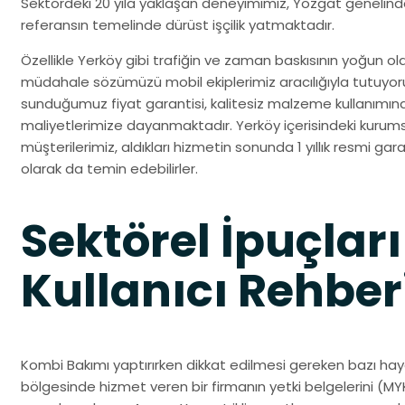
Sektördeki 20 yıla yaklaşan deneyimimiz, Yozgat genelind
referansın temelinde dürüst işçilik yatmaktadır.
Özellikle Yerköy gibi trafiğin ve zaman baskısının yoğun old
müdahale sözümüzü mobil ekiplerimiz aracılığıyla tutuyo
sunduğumuz fiyat garantisi, kalitesiz malzeme kullanımın
maliyetlerimize dayanmaktadır. Yerköy içerisindeki kurumsa
müşterilerimiz, aldıkları hizmetin sonunda 1 yıllık resmi gara
olarak da temin edebilirler.
Sektörel İpuçları
Kullanıcı Rehber
Kombi Bakımı yaptırırken dikkat edilmesi gereken bazı haya
bölgesinde hizmet veren bir firmanın yetki belgelerini (MYK