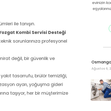
evinizin k
eşyalarını
mleri ile tanışın.
Yozgat Kombi Servisi Desteği
knik sorunlarınıza profesyonel
at değil, bir güvenlik ve
Osmangaz
Ağustos 6, 
 yakıt tasarrufu, brülör temizliği,
nizasyon ayarı, yoğuşma gideri
rına taşıyor, her bir müşterimize