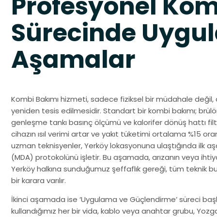
Profesyonel Kom
Sürecinde Uygul
Aşamalar
Kombi Bakımı hizmeti, sadece fiziksel bir müdahale değil, 
yeniden tesis edilmesidir. Standart bir kombi bakımı; brülö
genleşme tankı basınç ölçümü ve kalorifer dönüş hattı filt
cihazın ısıl verimi artar ve yakıt tüketimi ortalama %15 o
uzman teknisyenler, Yerköy lokasyonuna ulaştığında ilk a
(MDA) protokolünü işletir. Bu aşamada, arızanın veya ihtiy
Yerköy halkına sunduğumuz şeffaflık gereği, tüm teknik bu
bir karara varılır.
İkinci aşamada ise ‘Uygulama ve Güçlendirme’ süreci başla
kullandığımız her bir vida, kablo veya anahtar grubu, Yoz