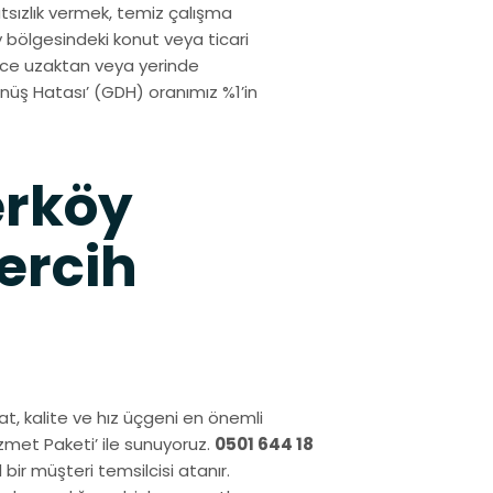
sızlık vermek, temiz çalışma
 bölgesindeki konut veya ticari
izce uzaktan veya yerinde
üş Hatası’ (GDH) oranımız %1’in
erköy
ercih
yat, kalite ve hız üçgeni en önemli
izmet Paketi’ ile sunuyoruz.
0501 644 18
bir müşteri temsilcisi atanır.