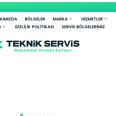
KIMIZDA
BÖLGELER
MARKA
HİZMETLER
G
GIZLILIK POLITIKASI
SERVIS BÖLGELERIMIZ
mbi Bakımı | Y
Ağustos 6, 2026