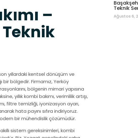
Başakşehi
akımı –
Teknik Se
Ağustos 6, 
 Teknik
, son yıllardaki kentsel dönüşüm ve
ı bir bölgedir. Firmamız, Yerköy
syonlarını, bölgenin mimari yapısına
e, yıllık kombi bakımı, verimlilik artışı,
, filtre temizliği, iyonizasyon ayarı,
anarak hata payını sıfıra indiriyoruz.
modern bir mühendislik çözümüdür.
 akıllı sistem gereksinimleri, kombi
tördür. Biz, Yozgat genelindeki saha