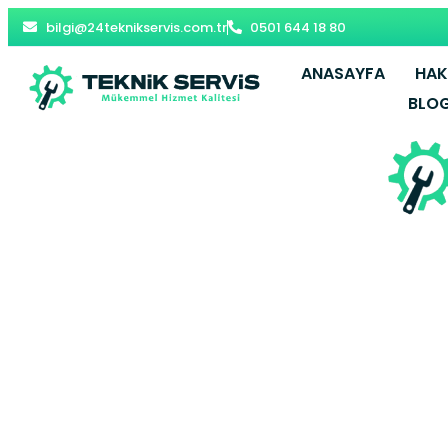
bilgi@24teknikservis.com.tr
0501 644 18 80
ANASAYFA
HAK
BLO
Yerköy Ko