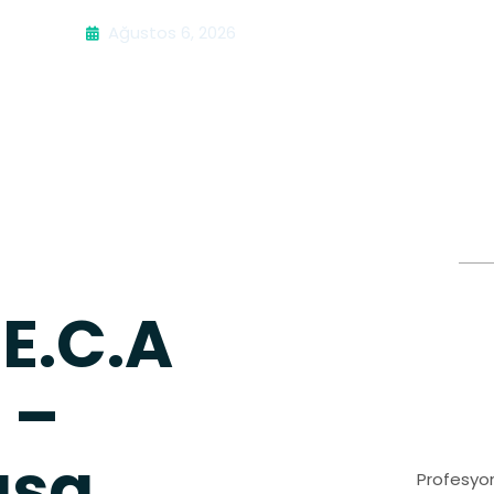
Ağustos 6, 2026
E.C.A
 –
aşa
Profesyon