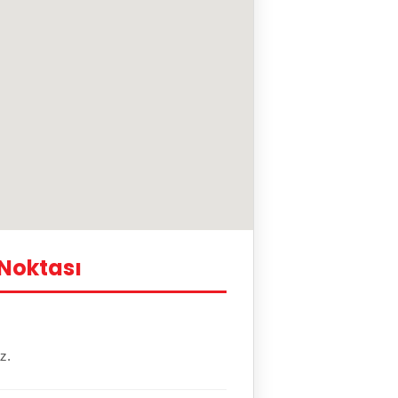
 Noktası
z.