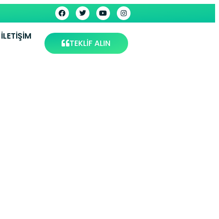
İLETIŞIM
TEKLİF ALIN
ervisi –
ervis