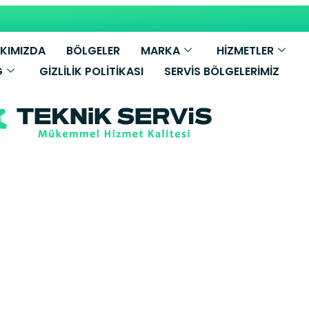
KIMIZDA
BÖLGELER
MARKA
HİZMETLER
G
GIZLILIK POLITIKASI
SERVIS BÖLGELERIMIZ
E.C.A Kombi S
paşa Yetkili S