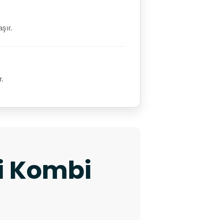
şır.
r.
ki Kombi