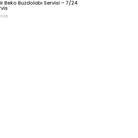
r Beko Buzdolabı Servisi – 7/24
rvis
2026