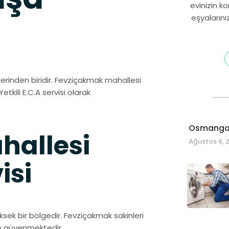
evinizin k
eşyalarını
erinden biridir. Fevziçakmak mahallesi
Yetkili E.C.A servisi olarak
Osmangaz
hallesi
Ağustos 6, 
isi
ek bir bölgedir. Fevziçakmak sakinleri
ze güvenmektedir.