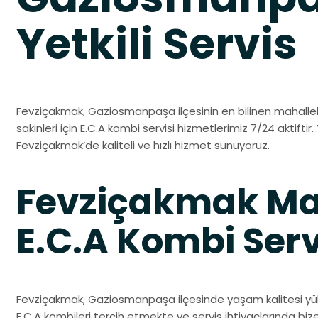
Yetkili Servis
Fevziçakmak, Gaziosmanpaşa ilçesinin en bilinen mahallel
sakinleri için E.C.A kombi servisi hizmetlerimiz 7/24 aktiftir. 
Fevziçakmak’de kaliteli ve hızlı hizmet sunuyoruz.
Fevziçakmak Ma
E.C.A Kombi Serv
Fevziçakmak, Gaziosmanpaşa ilçesinde yaşam kalitesi yüks
E.C.A kombileri tercih etmekte ve servis ihtiyaçlarında bi