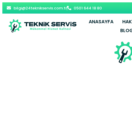
bilgi@24teknikservis.com.tr
0501 644 18 80
ANASAYFA
HAK
BLO
Fevziçakmak 
Gaziosman