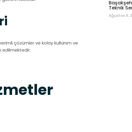
Başakşehi
Teknik Se
Ağustos 6, 
ri
verimli çözümler ve kolay kullanım ve
h edilmektedir.
metler