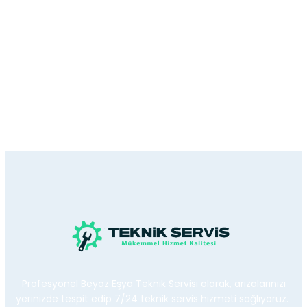
Profesyonel Beyaz Eşya Teknik Servisi olarak, arızalarınızı
yerinizde tespit edip 7/24 teknik servis hizmeti sağlıyoruz.