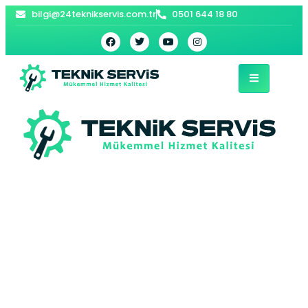
bilgi@24teknikservis.com.tr
0501 644 18 80
Kandilli Viessmann
Kombi Servisi –