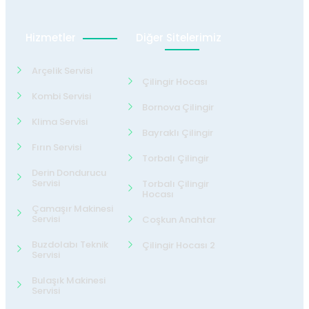
Hizmetler
Diğer Sitelerimiz
Arçelik Servisi
Çilingir Hocası
Kombi Servisi
Bornova Çilingir
Klima Servisi
Bayraklı Çilingir
Fırın Servisi
Torbalı Çilingir
Derin Dondurucu
Servisi
Torbalı Çilingir
Hocası
Çamaşır Makinesi
Servisi
Coşkun Anahtar
Buzdolabı Teknik
Çilingir Hocası 2
Servisi
Bulaşık Makinesi
Servisi