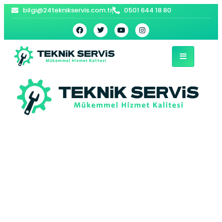
bilgi@24teknikservis.com.tr
0501 644 18 80
Mehmet Akif
Buderus Kombi