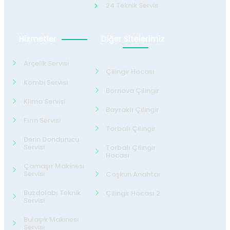
24 Teknik Servis
Hizmetler
Diğer Sitelerimiz
Arçelik Servisi
Çilingir Hocası
Kombi Servisi
Bornova Çilingir
Klima Servisi
Bayraklı Çilingir
Fırın Servisi
Torbalı Çilingir
Derin Dondurucu
Servisi
Torbalı Çilingir
Hocası
Çamaşır Makinesi
Servisi
Coşkun Anahtar
Buzdolabı Teknik
Çilingir Hocası 2
Servisi
Bulaşık Makinesi
Servisi