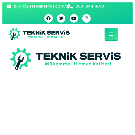
bilgi@24teknikservis.com.tr
0501 644 18 80
Finans Vaillant
Kombi Servisi –