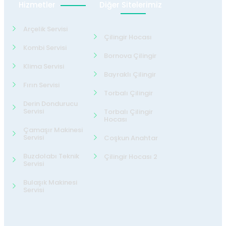
Hizmetler
Diğer Sitelerimiz
Arçelik Servisi
Çilingir Hocası
Kombi Servisi
Bornova Çilingir
Klima Servisi
Bayraklı Çilingir
Fırın Servisi
Torbalı Çilingir
Derin Dondurucu
Servisi
Torbalı Çilingir
Hocası
Çamaşır Makinesi
Servisi
Coşkun Anahtar
Buzdolabı Teknik
Çilingir Hocası 2
Servisi
Bulaşık Makinesi
Servisi