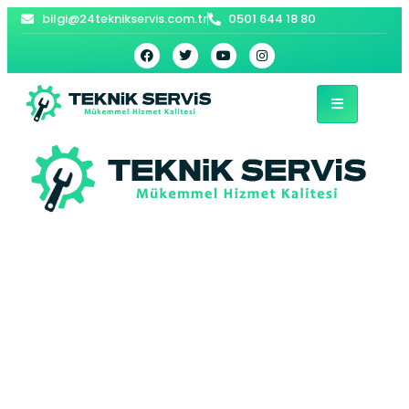
bilgi@24teknikservis.com.tr
0501 644 18 80
Evliya Çelebi Bosch
Kombi Servisi –