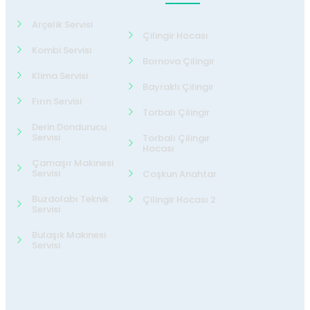
Arçelik Servisi
Çilingir Hocası
Kombi Servisi
Bornova Çilingir
Klima Servisi
Bayraklı Çilingir
Fırın Servisi
Torbalı Çilingir
Derin Dondurucu
Servisi
Torbalı Çilingir
Hocası
Çamaşır Makinesi
Servisi
Coşkun Anahtar
Buzdolabı Teknik
Çilingir Hocası 2
Servisi
Bulaşık Makinesi
Servisi