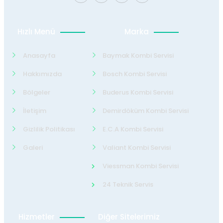
Hızlı Menü
Marka
Anasayfa
Baymak Kombi Servisi
Hakkımızda
Bosch Kombi Servisi
Bölgeler
Buderus Kombi Servisi
İletişim
Demirdöküm Kombi Servisi
Gizlilik Politikası
E.C.A Kombi Servisi
Galeri
Valiant Kombi Servisi
Viessman Kombi Servisi
24 Teknik Servis
Hizmetler
Diğer Sitelerimiz