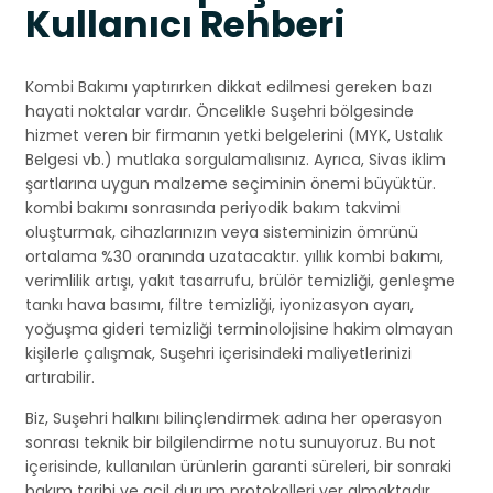
Kullanıcı Rehberi
Kombi Bakımı yaptırırken dikkat edilmesi gereken bazı
hayati noktalar vardır. Öncelikle Suşehri bölgesinde
hizmet veren bir firmanın yetki belgelerini (MYK, Ustalık
Belgesi vb.) mutlaka sorgulamalısınız. Ayrıca, Sivas iklim
şartlarına uygun malzeme seçiminin önemi büyüktür.
kombi bakımı sonrasında periyodik bakım takvimi
oluşturmak, cihazlarınızın veya sisteminizin ömrünü
ortalama %30 oranında uzatacaktır. yıllık kombi bakımı,
verimlilik artışı, yakıt tasarrufu, brülör temizliği, genleşme
tankı hava basımı, filtre temizliği, iyonizasyon ayarı,
yoğuşma gideri temizliği terminolojisine hakim olmayan
kişilerle çalışmak, Suşehri içerisindeki maliyetlerinizi
artırabilir.
Biz, Suşehri halkını bilinçlendirmek adına her operasyon
sonrası teknik bir bilgilendirme notu sunuyoruz. Bu not
içerisinde, kullanılan ürünlerin garanti süreleri, bir sonraki
bakım tarihi ve acil durum protokolleri yer almaktadır.