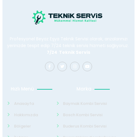
Profesyonel Beyaz Eşya Teknik Servisi olarak, arızalarınızı
yerinizde tespit edip 7/24 teknik servis hizmeti sağlıyoruz.
7/24 Teknik Servis
Hızlı Menü
Marka
Anasayfa
Baymak Kombi Servisi
Hakkımızda
Bosch Kombi Servisi
Bölgeler
Buderus Kombi Servisi