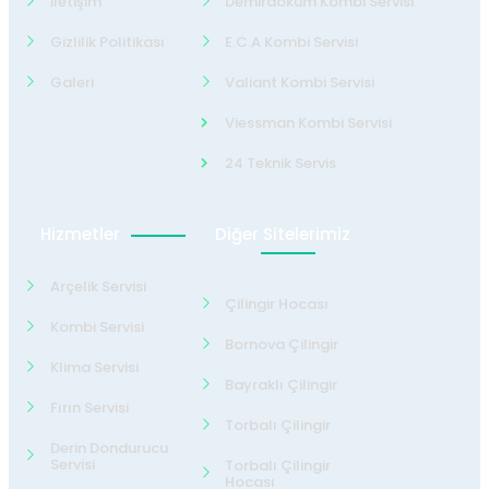
İletişim
Demirdöküm Kombi Servisi
Gizlilik Politikası
E.C.A Kombi Servisi
Galeri
Valiant Kombi Servisi
Viessman Kombi Servisi
24 Teknik Servis
Hizmetler
Diğer Sitelerimiz
Arçelik Servisi
Çilingir Hocası
Kombi Servisi
Bornova Çilingir
Klima Servisi
Bayraklı Çilingir
Fırın Servisi
Torbalı Çilingir
Derin Dondurucu
Servisi
Torbalı Çilingir
Hocası