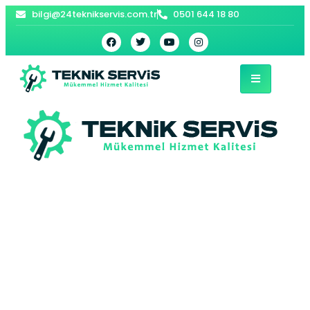
bilgi@24teknikservis.com.tr
0501 644 18 80
Suşehri Kombi