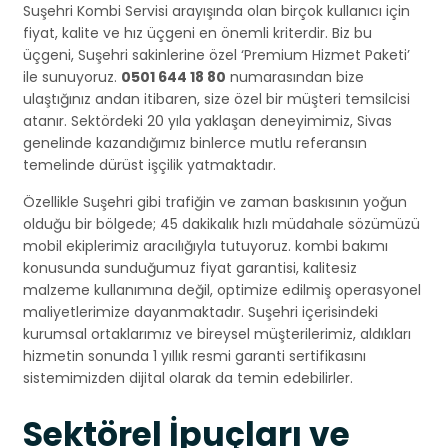
Suşehri Kombi Servisi arayışında olan birçok kullanıcı için
fiyat, kalite ve hız üçgeni en önemli kriterdir. Biz bu
üçgeni, Suşehri sakinlerine özel ‘Premium Hizmet Paketi’
ile sunuyoruz.
0501 644 18 80
numarasından bize
ulaştığınız andan itibaren, size özel bir müşteri temsilcisi
atanır. Sektördeki 20 yıla yaklaşan deneyimimiz, Sivas
genelinde kazandığımız binlerce mutlu referansın
temelinde dürüst işçilik yatmaktadır.
Özellikle Suşehri gibi trafiğin ve zaman baskısının yoğun
olduğu bir bölgede; 45 dakikalık hızlı müdahale sözümüzü
mobil ekiplerimiz aracılığıyla tutuyoruz. kombi bakımı
konusunda sunduğumuz fiyat garantisi, kalitesiz
malzeme kullanımına değil, optimize edilmiş operasyonel
maliyetlerimize dayanmaktadır. Suşehri içerisindeki
kurumsal ortaklarımız ve bireysel müşterilerimiz, aldıkları
hizmetin sonunda 1 yıllık resmi garanti sertifikasını
sistemimizden dijital olarak da temin edebilirler.
Sektörel İpuçları ve