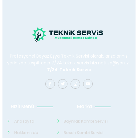
Profesyonel Beyaz Eşya Teknik Servisi olarak, arızalarınızı
yerinizde tespit edip 7/24 teknik servis hizmeti sağlıyoruz.
7/24 Teknik Servis
Hızlı Menü
Marka
Anasayfa
Baymak Kombi Servisi
Hakkımızda
Bosch Kombi Servisi