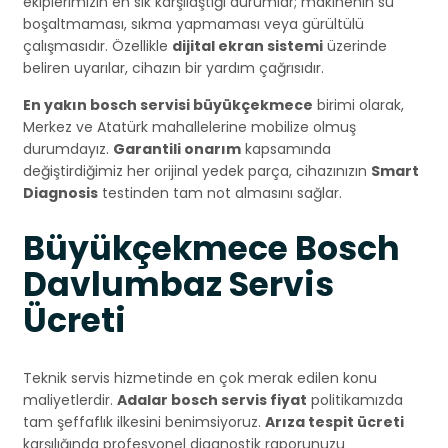
ekiplerimizin en sık karşılaştığı durumlar; makinenin su
boşaltmaması, sıkma yapmaması veya gürültülü
çalışmasıdır. Özellikle
dijital ekran sistemi
üzerinde
beliren uyarılar, cihazın bir yardım çağrısıdır.
En yakın bosch servisi büyükçekmece
birimi olarak,
Merkez ve Atatürk mahallelerine mobilize olmuş
durumdayız.
Garantili onarım
kapsamında
değiştirdiğimiz her orijinal yedek parça, cihazınızın
Smart
Diagnosis
testinden tam not almasını sağlar.
Büyükçekmece Bosch
Davlumbaz Servis
Ücreti
Teknik servis hizmetinde en çok merak edilen konu
maliyetlerdir.
Adalar bosch servis fiyat
politikamızda
tam şeffaflık ilkesini benimsiyoruz.
Arıza tespit ücreti
karşılığında profesyonel diagnostik raporunuzu