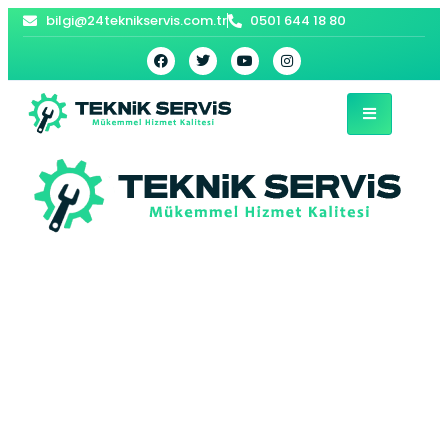
bilgi@24teknikservis.com.tr
0501 644 18 80
Büyükçekmece
Bosch Davlumbaz