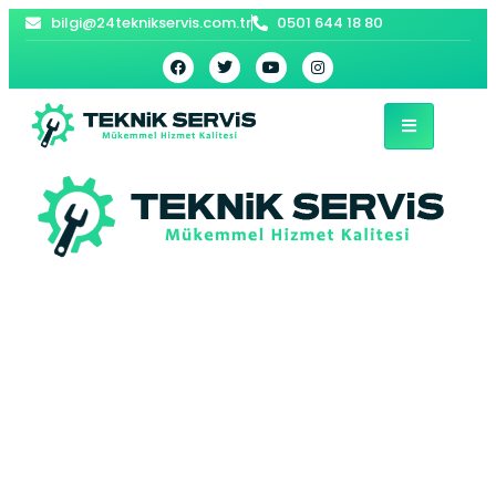
bilgi@24teknikservis.com.tr
0501 644 18 80
Sultangazi Kombi