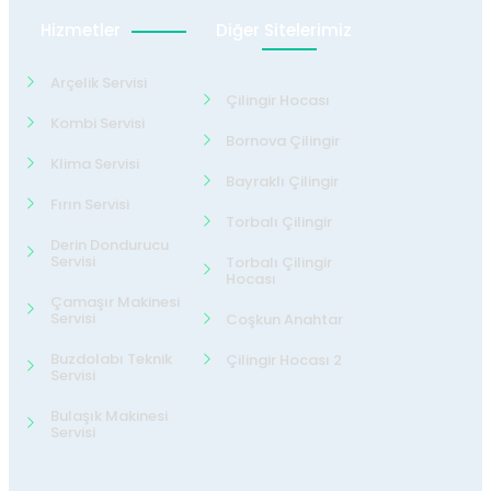
Hizmetler
Diğer Sitelerimiz
Arçelik Servisi
Çilingir Hocası
Kombi Servisi
Bornova Çilingir
Klima Servisi
Bayraklı Çilingir
Fırın Servisi
Torbalı Çilingir
Derin Dondurucu
Servisi
Torbalı Çilingir
Hocası
Çamaşır Makinesi
Servisi
Coşkun Anahtar
Buzdolabı Teknik
Çilingir Hocası 2
Servisi
Bulaşık Makinesi
Servisi