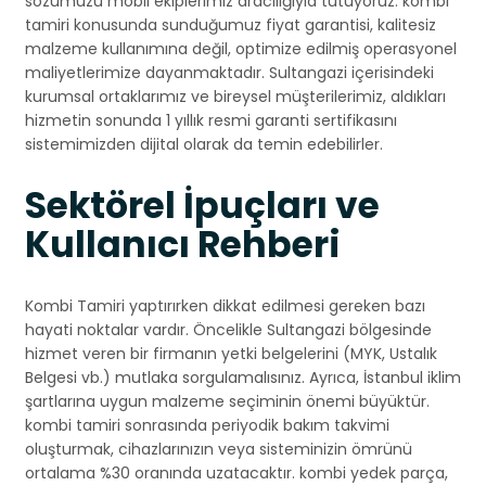
sözümüzü mobil ekiplerimiz aracılığıyla tutuyoruz. kombi
tamiri konusunda sunduğumuz fiyat garantisi, kalitesiz
malzeme kullanımına değil, optimize edilmiş operasyonel
maliyetlerimize dayanmaktadır. Sultangazi içerisindeki
kurumsal ortaklarımız ve bireysel müşterilerimiz, aldıkları
hizmetin sonunda 1 yıllık resmi garanti sertifikasını
sistemimizden dijital olarak da temin edebilirler.
Sektörel İpuçları ve
Kullanıcı Rehberi
Kombi Tamiri yaptırırken dikkat edilmesi gereken bazı
hayati noktalar vardır. Öncelikle Sultangazi bölgesinde
hizmet veren bir firmanın yetki belgelerini (MYK, Ustalık
Belgesi vb.) mutlaka sorgulamalısınız. Ayrıca, İstanbul iklim
şartlarına uygun malzeme seçiminin önemi büyüktür.
kombi tamiri sonrasında periyodik bakım takvimi
oluşturmak, cihazlarınızın veya sisteminizin ömrünü
ortalama %30 oranında uzatacaktır. kombi yedek parça,