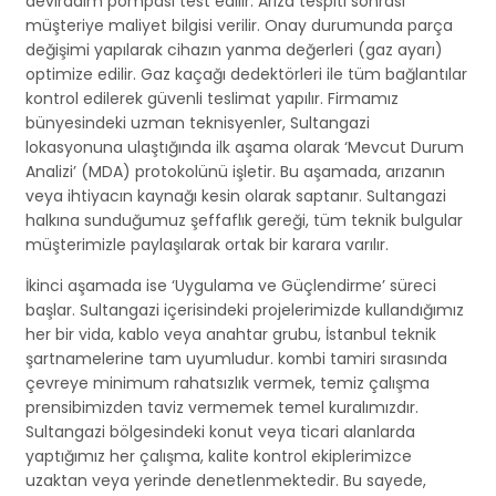
devirdaim pompası test edilir. Arıza tespiti sonrası
müşteriye maliyet bilgisi verilir. Onay durumunda parça
değişimi yapılarak cihazın yanma değerleri (gaz ayarı)
optimize edilir. Gaz kaçağı dedektörleri ile tüm bağlantılar
kontrol edilerek güvenli teslimat yapılır. Firmamız
bünyesindeki uzman teknisyenler, Sultangazi
lokasyonuna ulaştığında ilk aşama olarak ‘Mevcut Durum
Analizi’ (MDA) protokolünü işletir. Bu aşamada, arızanın
veya ihtiyacın kaynağı kesin olarak saptanır. Sultangazi
halkına sunduğumuz şeffaflık gereği, tüm teknik bulgular
müşterimizle paylaşılarak ortak bir karara varılır.
İkinci aşamada ise ‘Uygulama ve Güçlendirme’ süreci
başlar. Sultangazi içerisindeki projelerimizde kullandığımız
her bir vida, kablo veya anahtar grubu, İstanbul teknik
şartnamelerine tam uyumludur. kombi tamiri sırasında
çevreye minimum rahatsızlık vermek, temiz çalışma
prensibimizden taviz vermemek temel kuralımızdır.
Sultangazi bölgesindeki konut veya ticari alanlarda
yaptığımız her çalışma, kalite kontrol ekiplerimizce
uzaktan veya yerinde denetlenmektedir. Bu sayede,