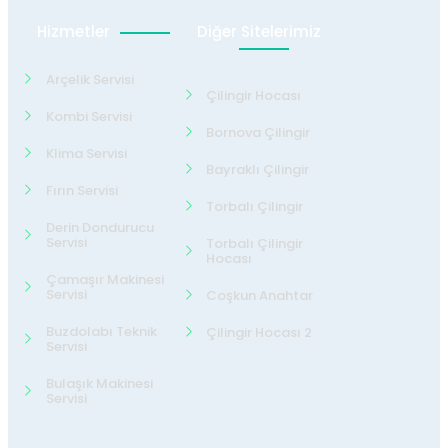
Hizmetler
Diğer Sitelerimiz
Arçelik Servisi
Çilingir Hocası
Kombi Servisi
Bornova Çilingir
Klima Servisi
Bayraklı Çilingir
Fırın Servisi
Torbalı Çilingir
Derin Dondurucu
Servisi
Torbalı Çilingir
Hocası
Çamaşır Makinesi
Servisi
Coşkun Anahtar
Buzdolabı Teknik
Çilingir Hocası 2
Servisi
Bulaşık Makinesi
Servisi