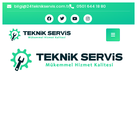
bilgi@24teknikservis.com.tr
0501 644 18 80
Orhangazi Vaillant
Kombi Servisi –