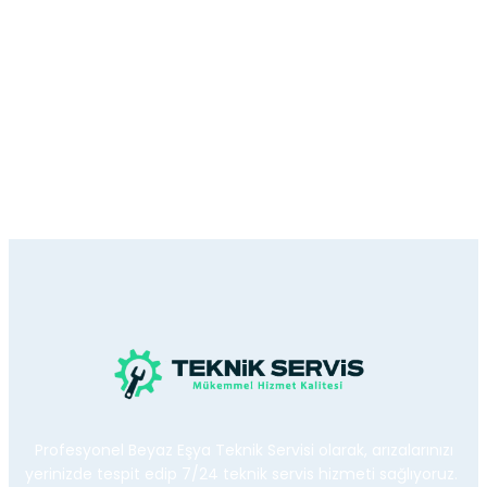
Profesyonel Beyaz Eşya Teknik Servisi olarak, arızalarınızı
yerinizde tespit edip 7/24 teknik servis hizmeti sağlıyoruz.