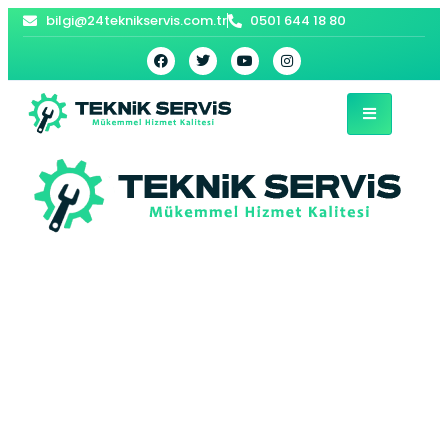
bilgi@24teknikservis.com.tr
0501 644 18 80
Hasanpaşa Bosch
Kombi Servisi –