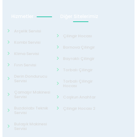
Hizmetler
Diğer Sitelerimiz
Arçelik Servisi
Çilingir Hocası
Kombi Servisi
Bornova Çilingir
Klima Servisi
Bayraklı Çilingir
Fırın Servisi
Torbalı Çilingir
Derin Dondurucu
Servisi
Torbalı Çilingir
Hocası
Çamaşır Makinesi
Servisi
Coşkun Anahtar
Buzdolabı Teknik
Çilingir Hocası 2
Servisi
Bulaşık Makinesi
Servisi