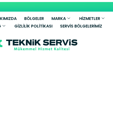
KIMIZDA
BÖLGELER
MARKA
HİZMETLER
G
GIZLILIK POLITIKASI
SERVIS BÖLGELERIMIZ
illant Kombi Se
yli Yetkili Ser