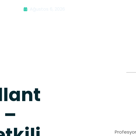
Ağustos 6, 2026
llant
 –
tkili
Profesyon