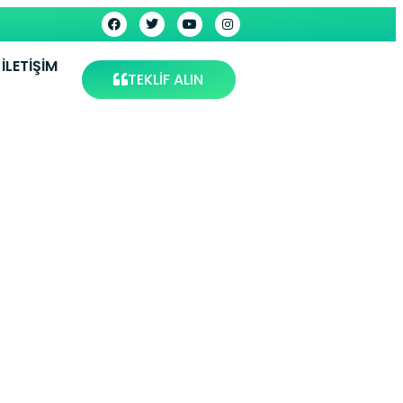
İLETIŞIM
TEKLİF ALIN
rvisi –
vis