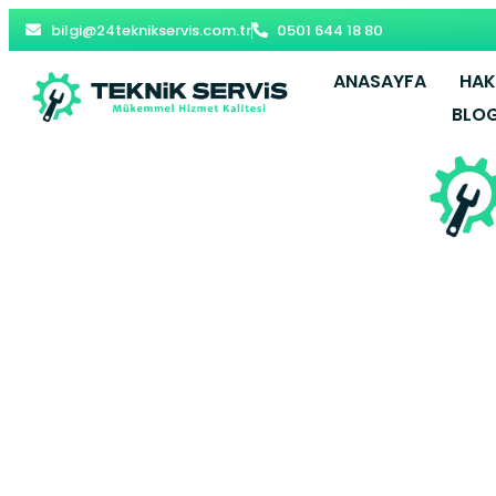
bilgi@24teknikservis.com.tr
0501 644 18 80
ANASAYFA
HAK
BLO
Hamidiye Va
Sultanbe