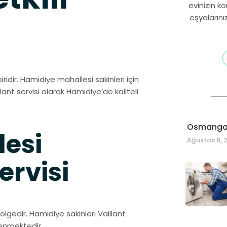
evinizin k
eşyalarını
ridir. Hamidiye mahallesi sakinleri için
llant servisi olarak Hamidiye’de kaliteli
Osmangaz
esi
Ağustos 6, 
ervisi
ölgedir. Hamidiye sakinleri Vaillant
venmektedir.