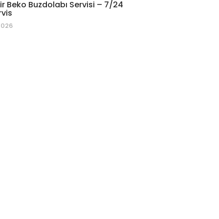
r Beko Buzdolabı Servisi – 7/24
rvis
2026