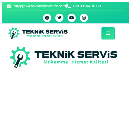
bilgi@24teknikservis.com.tr
0501 644 18 80
Battalgazi Vaillant
Kombi Servisi –