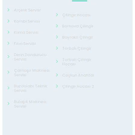
Arçelik Servisi
Çilingir Hocası
Kombi Servisi
Bornova Çilingir
Klima Servisi
Bayraklı Çilingir
Fırın Servisi
Torbalı Çilingir
Derin Dondurucu
Servisi
Torbalı Çilingir
Hocası
Çamaşır Makinesi
Servisi
Coşkun Anahtar
Buzdolabı Teknik
Çilingir Hocası 2
Servisi
Bulaşık Makinesi
Servisi