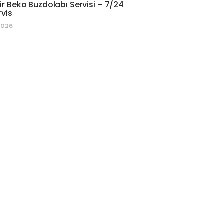
r Beko Buzdolabı Servisi – 7/24
rvis
2026