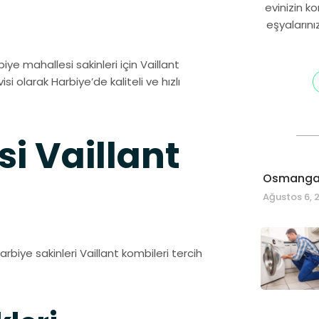
evinizin k
eşyalarını
biye mahallesi sakinleri için Vaillant
isi olarak Harbiye’de kaliteli ve hızlı
i Vaillant
Osmangaz
Ağustos 6, 
arbiye sakinleri Vaillant kombileri tercih