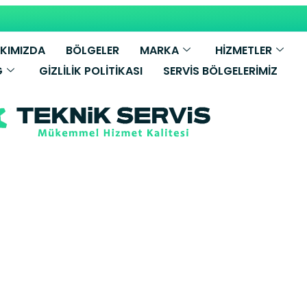
KIMIZDA
BÖLGELER
MARKA
HİZMETLER
G
GIZLILIK POLITIKASI
SERVIS BÖLGELERIMIZ
nt Kombi Servis
etkili Servis