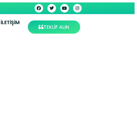
İLETIŞIM
TEKLİF ALIN
i – Şişli