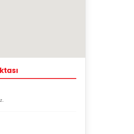
ktası
z.