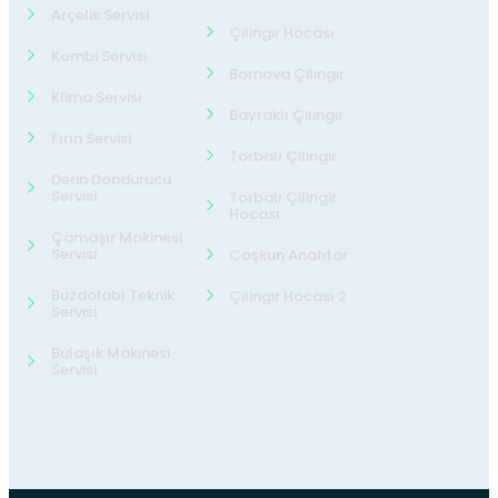
Arçelik Servisi
Çilingir Hocası
Kombi Servisi
Bornova Çilingir
Klima Servisi
Bayraklı Çilingir
Fırın Servisi
Torbalı Çilingir
Derin Dondurucu
Servisi
Torbalı Çilingir
Hocası
Çamaşır Makinesi
Servisi
Coşkun Anahtar
Buzdolabı Teknik
Çilingir Hocası 2
Servisi
Bulaşık Makinesi
Servisi