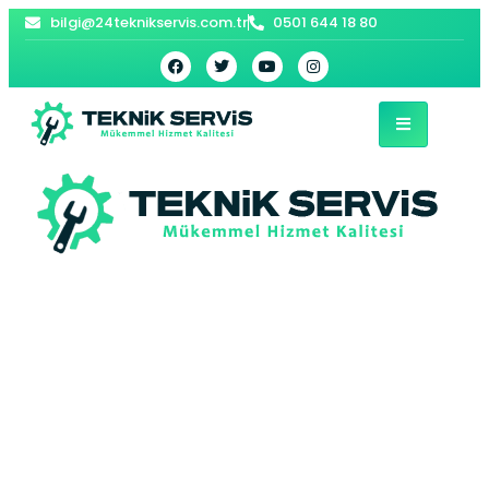
bilgi@24teknikservis.com.tr
0501 644 18 80
Selimpaşa Vaillant
Kombi Servisi –