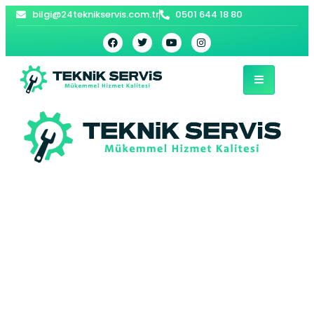
bilgi@24teknikservis.com.tr
0501 644 18 80
Piri Paşa
Viessmann Kombi