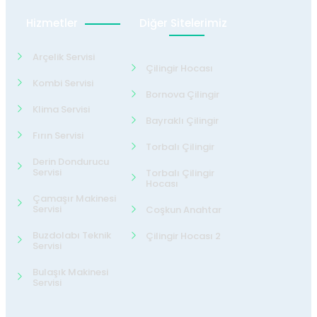
Hizmetler
Diğer Sitelerimiz
Arçelik Servisi
Çilingir Hocası
Kombi Servisi
Bornova Çilingir
Klima Servisi
Bayraklı Çilingir
Fırın Servisi
Torbalı Çilingir
Derin Dondurucu
Servisi
Torbalı Çilingir
Hocası
Çamaşır Makinesi
Servisi
Coşkun Anahtar
Buzdolabı Teknik
Çilingir Hocası 2
Servisi
Bulaşık Makinesi
Servisi