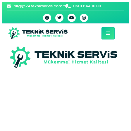
bilgi@24teknikservis.com.tr
0501 644 18 80
Alibey Vaillant
Kombi Servisi –