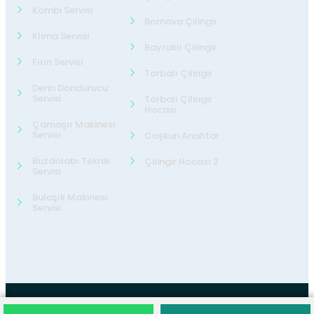
Kombi Servisi
Bornova Çilingir
Klima Servisi
Bayraklı Çilingir
Fırın Servisi
Torbalı Çilingir
Derin Dondurucu
Servisi
Torbalı Çilingir
Hocası
Çamaşır Makinesi
Servisi
Coşkun Anahtar
Buzdolabı Teknik
Çilingir Hocası 2
Servisi
Bulaşık Makinesi
Servisi
©2026
24 Teknik Servis
Tüm Hakları