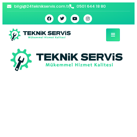
bilgi@24teknikservis.com.tr
0501 644 18 80
Alibey Buderus
Kombi Servisi –