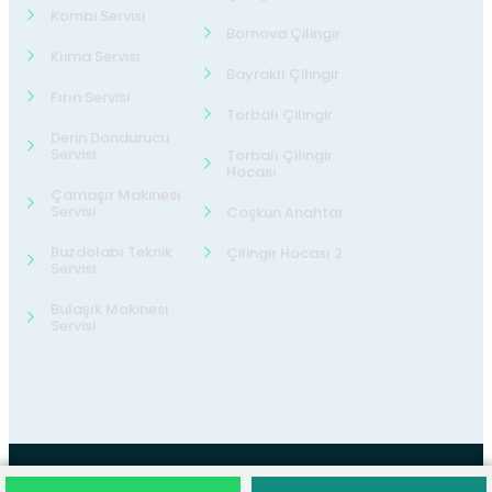
Kombi Servisi
Bornova Çilingir
Klima Servisi
Bayraklı Çilingir
Fırın Servisi
Torbalı Çilingir
Derin Dondurucu
Servisi
Torbalı Çilingir
Hocası
Çamaşır Makinesi
Servisi
Coşkun Anahtar
Buzdolabı Teknik
Çilingir Hocası 2
Servisi
Bulaşık Makinesi
Servisi
©2026
24 Teknik Servis
Tüm Hakları