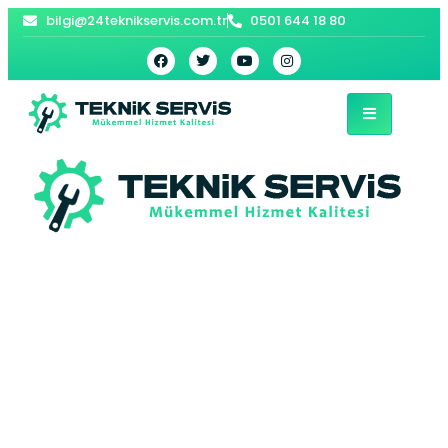
bilgi@24teknikservis.com.tr
0501 644 18 80
Kabakoz Vaillant
Kombi Servisi – Şile