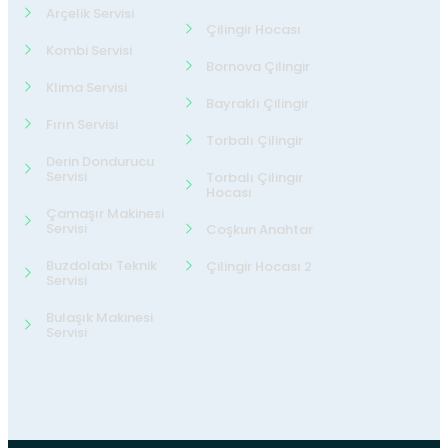
Arçelik Servisi
Çilingir Hocası
Kombi Servisi
Bornova Çilingir
Klima Servisi
Bayraklı Çilingir
Fırın Servisi
Torbalı Çilingir
Derin Dondurucu
Servisi
Torbalı Çilingir
Hocası
Çamaşır Makinesi
Servisi
Coşkun Anahtar
Buzdolabı Teknik
Çilingir Hocası 2
Servisi
Bulaşık Makinesi
Servisi