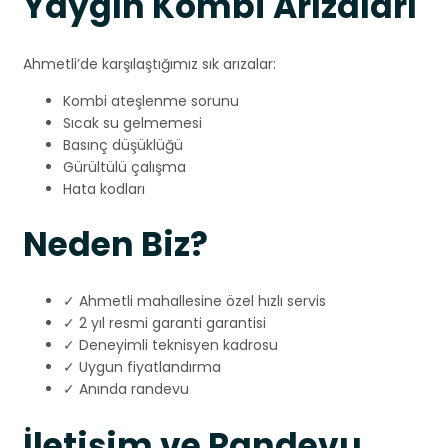
Yaygın Kombi Arızaları
Ahmetli’de karşılaştığımız sık arızalar:
Kombi ateşlenme sorunu
Sıcak su gelmemesi
Basınç düşüklüğü
Gürültülü çalışma
Hata kodları
Neden Biz?
✓ Ahmetli mahallesine özel hızlı servis
✓ 2 yıl resmi garanti garantisi
✓ Deneyimli teknisyen kadrosu
✓ Uygun fiyatlandırma
✓ Anında randevu
İletişim ve Randevu