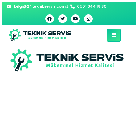
bilgi@24teknikservis.com.tr
0501 644 18 80
Ahmetli Bosch
Kombi Servisi – Şile