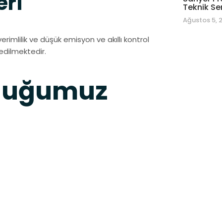
eri
Teknik Se
Ağustos 5, 
imlilik ve düşük emisyon ve akıllı kontrol
 edilmektedir.
nduğumuz