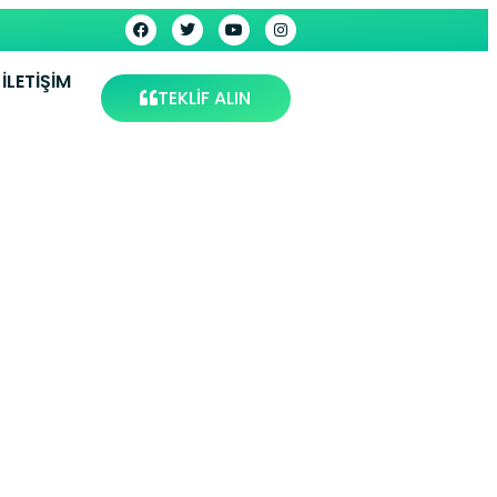
İLETIŞIM
TEKLİF ALIN
visi –
s