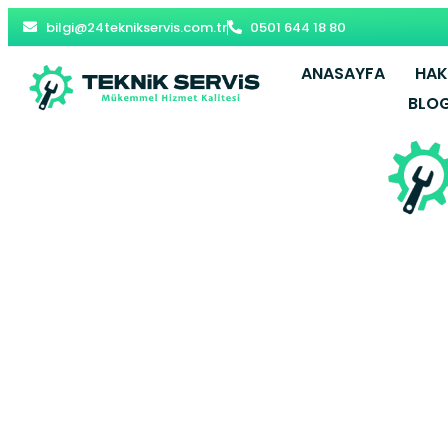
bilgi@24teknikservis.com.tr
0501 644 18 80
ANASAYFA
HAK
BLO
Yenikoy Bo
Sarıy