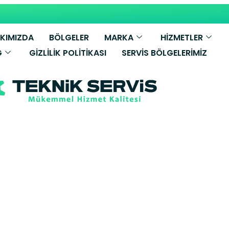
KIMIZDA
BÖLGELER
MARKA
HİZMETLER
G
GIZLILIK POLITIKASI
SERVIS BÖLGELERIMIZ
sch Kombi Ser
er Yetkili Servi