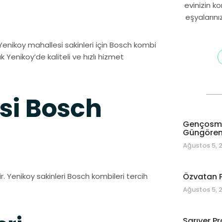
evinizin k
eşyalarını
. Yenikoy mahallesi sakinleri için Bosch kombi
ak Yenikoy’de kaliteli ve hızlı hizmet
si Bosch
Gençosman
Güngören 
Ağustos 5, 
r. Yenikoy sakinleri Bosch kombileri tercih
Özvatan P
Ağustos 5, 
Sarıyer Pr