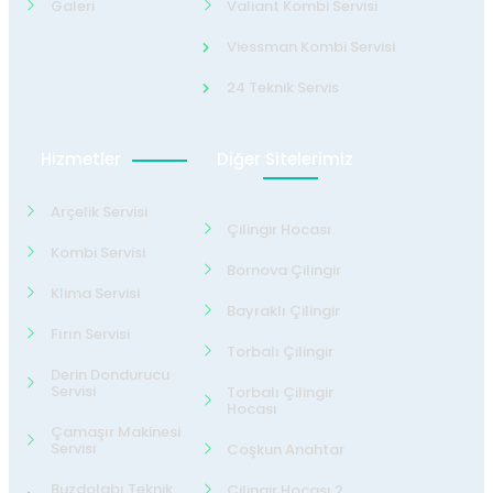
Galeri
Valiant Kombi Servisi
Viessman Kombi Servisi
24 Teknik Servis
Hizmetler
Diğer Sitelerimiz
Arçelik Servisi
Çilingir Hocası
Kombi Servisi
Bornova Çilingir
Klima Servisi
Bayraklı Çilingir
Fırın Servisi
Torbalı Çilingir
Derin Dondurucu
Servisi
Torbalı Çilingir
Hocası
Çamaşır Makinesi
Servisi
Coşkun Anahtar
Buzdolabı Teknik
Çilingir Hocası 2