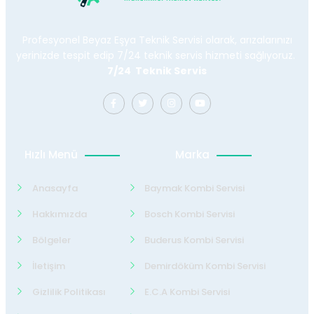
Profesyonel Beyaz Eşya Teknik Servisi olarak, arızalarınızı
yerinizde tespit edip 7/24 teknik servis hizmeti sağlıyoruz.
7/24 Teknik Servis
Hızlı Menü
Marka
Anasayfa
Baymak Kombi Servisi
Hakkımızda
Bosch Kombi Servisi
Bölgeler
Buderus Kombi Servisi
İletişim
Demirdöküm Kombi Servisi
Gizlilik Politikası
E.C.A Kombi Servisi