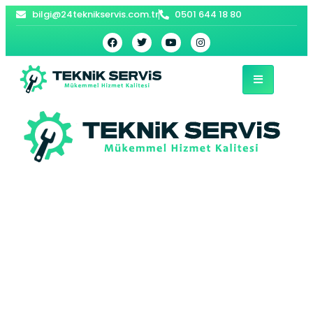
bilgi@24teknikservis.com.tr
0501 644 18 80
Rumeli Kavağı
Viessmann Kombi