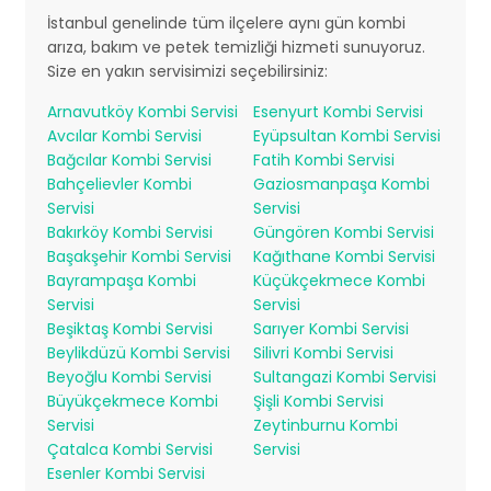
İstanbul genelinde tüm ilçelere aynı gün kombi
arıza, bakım ve petek temizliği hizmeti sunuyoruz.
Size en yakın servisimizi seçebilirsiniz:
Arnavutköy Kombi Servisi
Esenyurt Kombi Servisi
Avcılar Kombi Servisi
Eyüpsultan Kombi Servisi
Bağcılar Kombi Servisi
Fatih Kombi Servisi
Bahçelievler Kombi
Gaziosmanpaşa Kombi
Servisi
Servisi
Bakırköy Kombi Servisi
Güngören Kombi Servisi
Başakşehir Kombi Servisi
Kağıthane Kombi Servisi
Bayrampaşa Kombi
Küçükçekmece Kombi
Servisi
Servisi
Beşiktaş Kombi Servisi
Sarıyer Kombi Servisi
Beylikdüzü Kombi Servisi
Silivri Kombi Servisi
Beyoğlu Kombi Servisi
Sultangazi Kombi Servisi
Büyükçekmece Kombi
Şişli Kombi Servisi
Servisi
Zeytinburnu Kombi
Çatalca Kombi Servisi
Servisi
Esenler Kombi Servisi