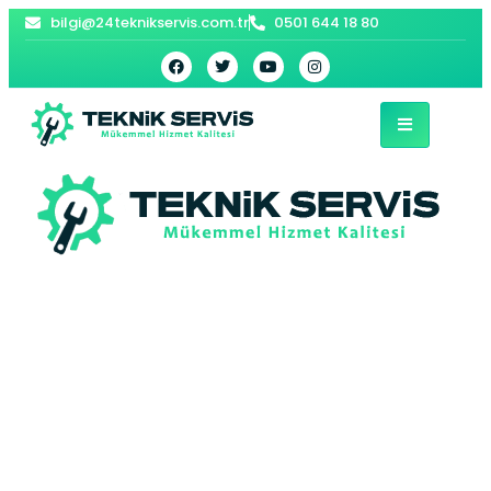
bilgi@24teknikservis.com.tr
0501 644 18 80
Rumeli Hisarı
Vaillant Kombi