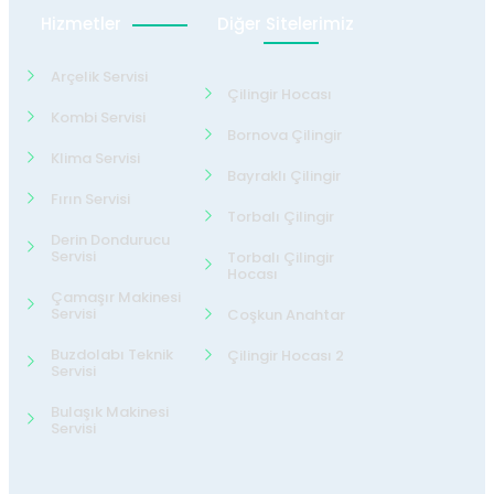
Hizmetler
Diğer Sitelerimiz
Arçelik Servisi
Çilingir Hocası
Kombi Servisi
Bornova Çilingir
Klima Servisi
Bayraklı Çilingir
Fırın Servisi
Torbalı Çilingir
Derin Dondurucu
Servisi
Torbalı Çilingir
Hocası
Çamaşır Makinesi
Servisi
Coşkun Anahtar
Buzdolabı Teknik
Çilingir Hocası 2
Servisi
Bulaşık Makinesi
Servisi