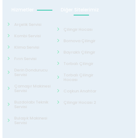
Hizmetler
Diğer Sitelerimiz
Arçelik Servisi
Çilingir Hocası
Kombi Servisi
Bornova Çilingir
Klima Servisi
Bayraklı Çilingir
Fırın Servisi
Torbalı Çilingir
Derin Dondurucu
Servisi
Torbalı Çilingir
Hocası
Çamaşır Makinesi
Servisi
Coşkun Anahtar
Buzdolabı Teknik
Çilingir Hocası 2
Servisi
Bulaşık Makinesi
Servisi