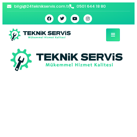
bilgi@24teknikservis.com.tr
0501 644 18 80
Kireçburnu Vaillant
Kombi Servisi –