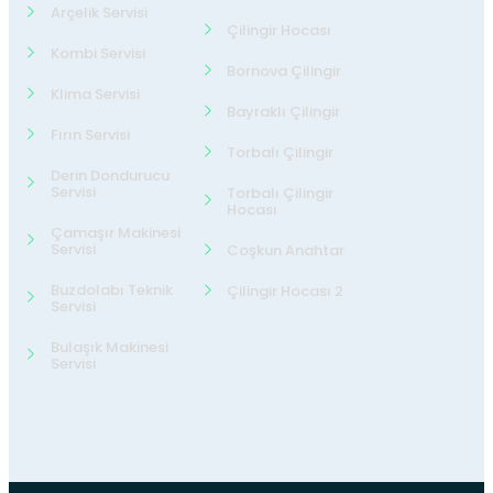
Arçelik Servisi
Çilingir Hocası
Kombi Servisi
Bornova Çilingir
Klima Servisi
Bayraklı Çilingir
Fırın Servisi
Torbalı Çilingir
Derin Dondurucu
Servisi
Torbalı Çilingir
Hocası
Çamaşır Makinesi
Servisi
Coşkun Anahtar
Buzdolabı Teknik
Çilingir Hocası 2
Servisi
Bulaşık Makinesi
Servisi