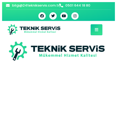
bilgi@24teknikservis.com.tr
0501 644 18 80
Emirgan Vaillant
Kombi Servisi –