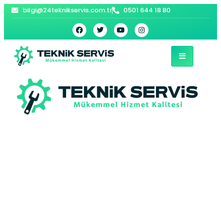
bilgi@24teknikservis.com.tr
0501 644 18 80
Sarıyer Beko