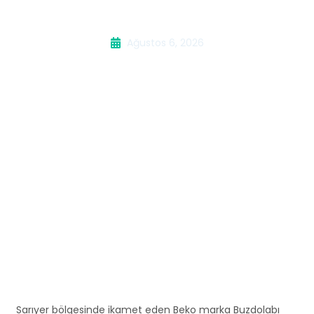
Buzdolabı Servisi
Ağustos 6, 2026
Sarıyer bölgesinde ikamet eden Beko marka Buzdolabı