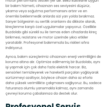
motor performans testleri yer alır. Beko kalitesine uygun
bir bakım hizmeti, cihazınızın ses seviyesini düşürür,
yıkama veya soğutma performansını artırır ve en
önemlisi beklenmedik anlarda sizi yarı yolda bırakmaz.
Sarıyer bölgesinin su sertlik oranlarını da dikkate alarak,
kireçlenme karşıtı özel uygulamalar yapıyoruz. Özellikle
Buzdolabı gibi sürekli su ile temas eden cihazlarda kireç
birikmesi, rezistans ve motor üzerinde yıkıcı etkiler
yaratabilir. Profesyonel bakımımızla bu riskleri sıfıra
indiriyoruz.
Ayrıca, bakım süreçlerimiz cihazınızın enerji verimliliğini de
koruma altına alır. Optimize edilmemiş bir Buzdolabı, aynı
işi yapmak için çok daha fazla elektrik harcar. Biz,
sensörleri temizleyerek ve hareketli parçaları yağlayarak
sürtünmeyi azaltıyor, böylece cihazın daha az eforla
daha yüksek verimlilikte çalışmasını sağlıyoruz. Bu, sadece
faturanıza olumlu yansımakla kalmaz, aynı zamanda
çevreyi koruma çabalarınıza da destek olur.
Profesyonel Servis