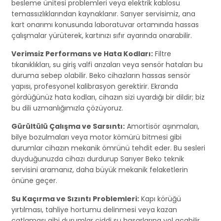
besleme ünitesi problemleri veya elektrik kablosu
temassızlıklarından kaynaklanır. Sarıyer servisimiz, ana
kart onarımı konusunda laboratuvar ortamında hassas
çalışmalar yürüterek, kartınızı sıfır ayarında onarabilir.
Verimsiz Performans ve Hata Kodları:
Filtre
tıkanıklıkları, su giriş valfi arızaları veya sensör hataları bu
duruma sebep olabilir. Beko cihazların hassas sensör
yapısı, profesyonel kalibrasyon gerektirir. Ekranda
gördüğünüz hata kodları, cihazın sizi uyardığı bir dildir; biz
bu dili uzmanlığımızla çözüyoruz.
Gürültülü Çalışma ve Sarsıntı:
Amortisör aşınmaları,
bilye bozulmaları veya motor kömürü bitmesi gibi
durumlar cihazın mekanik ömrünü tehdit eder. Bu sesleri
duyduğunuzda cihazı durdurup Sarıyer Beko teknik
servisini aramanız, daha büyük mekanik felaketlerin
önüne geçer.
Su Kaçırma ve Sızıntı Problemleri:
Kapı körüğü
yırtılması, tahliye hortumu delinmesi veya kazan
çatlaması gibi durumlar ciddi su hasarlarına yol açabilir.