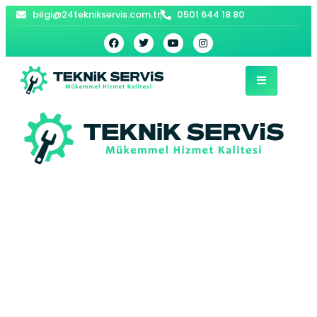
bilgi@24teknikservis.com.tr
0501 644 18 80
Sarıyer Avize