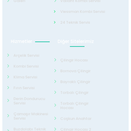
Galeri
Valiant Kombi Servisi
Viessman Kombi Servisi
24 Teknik Servis
Hizmetler
Diğer Sitelerimiz
Arçelik Servisi
Çilingir Hocası
Kombi Servisi
Bornova Çilingir
Klima Servisi
Bayraklı Çilingir
Fırın Servisi
Torbalı Çilingir
Derin Dondurucu
Servisi
Torbalı Çilingir
Hocası
Çamaşır Makinesi
Servisi
Coşkun Anahtar
Buzdolabı Teknik
Çilingir Hocası 2