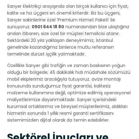
Sarıyer Elektrikçi arayışında olan birçok kullanıcı için fiyat,
kalite ve hız üçgeni en önemli kriterdir. Biz bu üçgeni,
Sarıyer sakinlerine özel ‘Premium Hizmet Paketi’ ile
sunuyoruz.
0501 644 18 80
numarasından bize ulaştığınız
andan itibaren, size özel bir müşteri temsilcisi atanır.
Sektördeki 20 yıla yaklaşan deneyimimiz, İstanbul
genelinde kazandığımız binlerce mutlu referansın
temelinde dürüst işçilik yatmaktadır.
Özellikle Sarıyer gibi trafiğin ve zaman baskısının yoğun
olduğu bir bölgede; 45 dakikalık hızlı müdahale sözümüzü
mobil ekiplerimiz aracılığıyla tutuyoruz. avize montajı
konusunda sunduğumuz fiyat garantisi, kalitesiz
malzeme kullanımına değil, optimize edilmiş operasyonel
maliyetlerimize dayanmaktadır. Sarıyer içerisindeki
kurumsal ortaklarımız ve bireysel müşterilerimiz, aldıkları
hizmetin sonunda 1 yıllık resmi garanti sertifikasını
sistemimizden dijital olarak da temin edebilirler.
Sektörel İpuçları ve