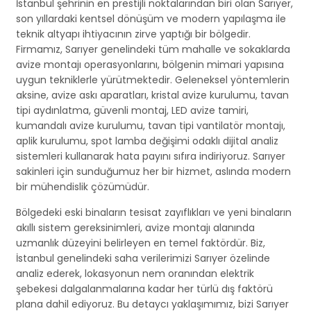
İstanbul şehrinin en prestijli noktalarından biri olan Sarıyer,
son yıllardaki kentsel dönüşüm ve modern yapılaşma ile
teknik altyapı ihtiyacının zirve yaptığı bir bölgedir.
Firmamız, Sarıyer genelindeki tüm mahalle ve sokaklarda
avize montajı operasyonlarını, bölgenin mimari yapısına
uygun tekniklerle yürütmektedir. Geleneksel yöntemlerin
aksine, avize askı aparatları, kristal avize kurulumu, tavan
tipi aydınlatma, güvenli montaj, LED avize tamiri,
kumandalı avize kurulumu, tavan tipi vantilatör montajı,
aplik kurulumu, spot lamba değişimi odaklı dijital analiz
sistemleri kullanarak hata payını sıfıra indiriyoruz. Sarıyer
sakinleri için sunduğumuz her bir hizmet, aslında modern
bir mühendislik çözümüdür.
Bölgedeki eski binaların tesisat zayıflıkları ve yeni binaların
akıllı sistem gereksinimleri, avize montajı alanında
uzmanlık düzeyini belirleyen en temel faktördür. Biz,
İstanbul genelindeki saha verilerimizi Sarıyer özelinde
analiz ederek, lokasyonun nem oranından elektrik
şebekesi dalgalanmalarına kadar her türlü dış faktörü
plana dahil ediyoruz. Bu detaycı yaklaşımımız, bizi Sarıyer