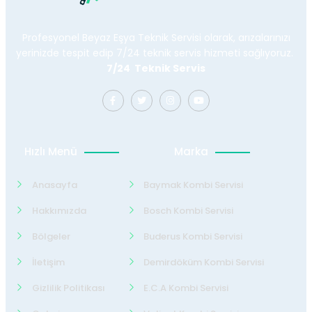
Profesyonel Beyaz Eşya Teknik Servisi olarak, arızalarınızı
yerinizde tespit edip 7/24 teknik servis hizmeti sağlıyoruz.
7/24 Teknik Servis
Hızlı Menü
Marka
Anasayfa
Baymak Kombi Servisi
Hakkımızda
Bosch Kombi Servisi
Bölgeler
Buderus Kombi Servisi
İletişim
Demirdöküm Kombi Servisi
Gizlilik Politikası
E.C.A Kombi Servisi