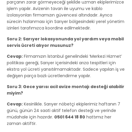
parçanın zarar görmeyeceği şekilde uzman ekiplerimizce
işlem yapılır. Avizenin tavan ile uyumu ve kablo
izolasyonları firmamızın güvencesi altındadır. Ayrıca
sürecin hızlanması için Sarıyer bölgesindeki yerel yönetim
izinleri tarafımızca koordine edilmektedir.
Soru 2: Sarıyer lokasyonunda yol yardım veya mobil
servis ücreti alıyor musunuz?
Cevap:
Firmamızın İstanbul genelindeki ‘Merkezi Hizmet’
politikası gereği, Sarıyer içerisindeki arıza tespitleri için
ekstra yol ücreti yansıtılmamaktadır. Sadece yapılan iş ve
değişen parça bazlı ücretlendirme yapılır.
Soru 3: Gece yarısı acil avize montajı desteği alabilir
miyim?
Cevap:
Kesinlikle. Sarıyer nöbetçi ekiplerimiz haftanın 7
günü, günün 24 saati aktif telefon desteği ve yerinde
müdahale için hazırdır.
0501 644 18 80
hattımız her
zaman aktiftir.