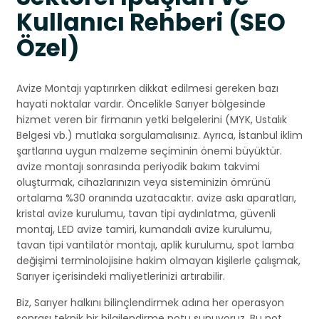
Kullanıcı Rehberi (SEO
Özel)
Avize Montajı yaptırırken dikkat edilmesi gereken bazı
hayati noktalar vardır. Öncelikle Sarıyer bölgesinde
hizmet veren bir firmanın yetki belgelerini (MYK, Ustalık
Belgesi vb.) mutlaka sorgulamalısınız. Ayrıca, İstanbul iklim
şartlarına uygun malzeme seçiminin önemi büyüktür.
avize montajı sonrasında periyodik bakım takvimi
oluşturmak, cihazlarınızın veya sisteminizin ömrünü
ortalama %30 oranında uzatacaktır. avize askı aparatları,
kristal avize kurulumu, tavan tipi aydınlatma, güvenli
montaj, LED avize tamiri, kumandalı avize kurulumu,
tavan tipi vantilatör montajı, aplik kurulumu, spot lamba
değişimi terminolojisine hakim olmayan kişilerle çalışmak,
Sarıyer içerisindeki maliyetlerinizi artırabilir.
Biz, Sarıyer halkını bilinçlendirmek adına her operasyon
sonrası teknik bir bilgilendirme notu sunuyoruz. Bu not