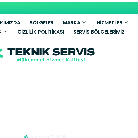
KIMIZDA
BÖLGELER
MARKA
HİZMETLER
G
GIZLILIK POLITIKASI
SERVIS BÖLGELERIMIZ
bi Bakımı | Şa
Ağustos 7, 2026