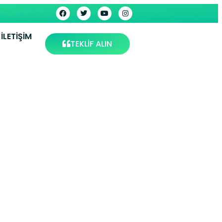
İLETIŞIM
TEKLİF ALIN
nlıurfa