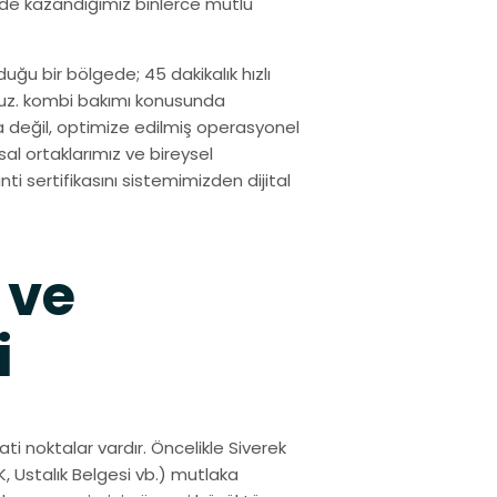
nde kazandığımız binlerce mutlu
duğu bir bölgede; 45 dakikalık hızlı
ruz. kombi bakımı konusunda
a değil, optimize edilmiş operasyonel
al ortaklarımız ve bireysel
nti sertifikasını sistemimizden dijital
 ve
i
i noktalar vardır. Öncelikle Siverek
, Ustalık Belgesi vb.) mutlaka