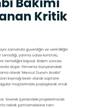
bi Bakımı
anan Kritik
aynı zamanda güvenliğin ve verimliliğin
r temizliği, yanma odası kontrolü,
re temizliğini kapsar. Bakım sonrası
ranında düşer. Firmamız bünyesindeki
şama olarak ‘Mevcut Durum Analizi’
acın kaynağı kesin olarak saptanır.
ulgular müşterimizle paylaşılarak ortak
. Siverek içerisindeki projelerimizde
ıurfa teknik şartnamelerine tam