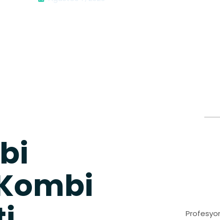
bi
 Kombi
ti
Profesyon