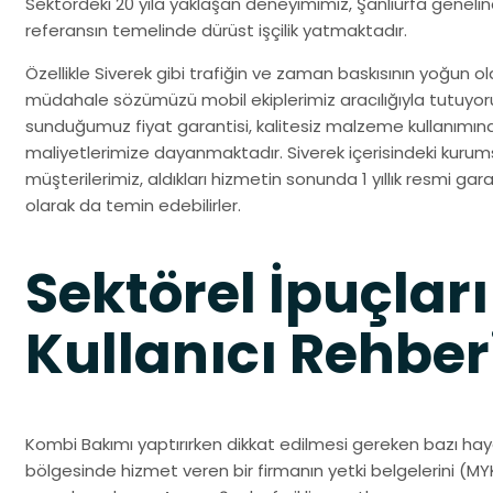
Sektördeki 20 yıla yaklaşan deneyimimiz, Şanlıurfa geneli
referansın temelinde dürüst işçilik yatmaktadır.
Özellikle Siverek gibi trafiğin ve zaman baskısının yoğun ol
müdahale sözümüzü mobil ekiplerimiz aracılığıyla tutuyo
sunduğumuz fiyat garantisi, kalitesiz malzeme kullanımın
maliyetlerimize dayanmaktadır. Siverek içerisindeki kurums
müşterilerimiz, aldıkları hizmetin sonunda 1 yıllık resmi gara
olarak da temin edebilirler.
Sektörel İpuçları
Kullanıcı Rehber
Kombi Bakımı yaptırırken dikkat edilmesi gereken bazı hayat
bölgesinde hizmet veren bir firmanın yetki belgelerini (MYK