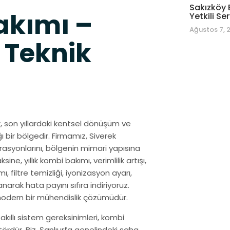
Sakızköy 
akımı –
Yetkili Ser
Ağustos 7, 
 Teknik
ek, son yıllardaki kentsel dönüşüm ve
ı bir bölgedir. Firmamız, Siverek
syonlarını, bölgenin mimari yapısına
e, yıllık kombi bakımı, verimlilik artışı,
, filtre temizliği, iyonizasyon ayarı,
anarak hata payını sıfıra indiriyoruz.
 modern bir mühendislik çözümüdür.
 akıllı sistem gereksinimleri, kombi
ördür. Biz, Şanlıurfa genelindeki saha