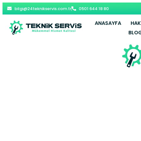
bilgi@24teknikservis.com.tr
0501 644 18 80
ANASAYFA
HAK
BLO
Siverek Kom