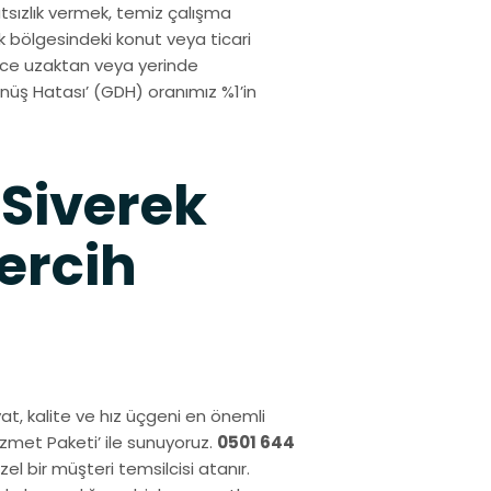
sızlık vermek, temiz çalışma
 bölgesindeki konut veya ticari
izce uzaktan veya yerinde
üş Hatası’ (GDH) oranımız %1’in
 Siverek
ercih
iyat, kalite ve hız üçgeni en önemli
Hizmet Paketi’ ile sunuyoruz.
0501 644
l bir müşteri temsilcisi atanır.