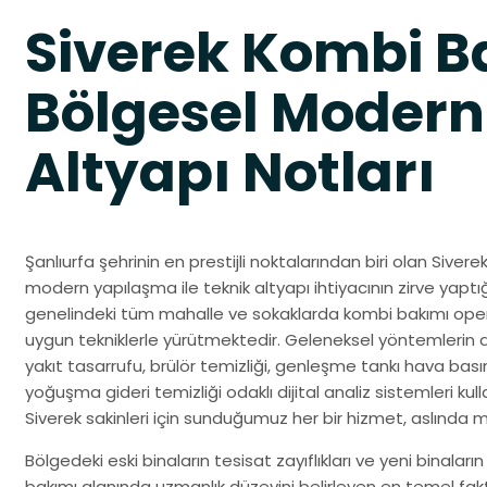
Siverek Kombi B
Bölgesel Modern
Altyapı Notları
Şanlıurfa şehrinin en prestijli noktalarından biri olan Siver
modern yapılaşma ile teknik altyapı ihtiyacının zirve yaptığ
genelindeki tüm mahalle ve sokaklarda kombi bakımı opera
uygun tekniklerle yürütmektedir. Geleneksel yöntemlerin aksin
yakıt tasarrufu, brülör temizliği, genleşme tankı hava basımı
yoğuşma gideri temizliği odaklı dijital analiz sistemleri kull
Siverek sakinleri için sunduğumuz her bir hizmet, aslında
Bölgedeki eski binaların tesisat zayıflıkları ve yeni binaların
bakımı alanında uzmanlık düzeyini belirleyen en temel fakt