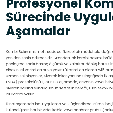
Profesyonel Kom
Sürecinde Uygul
Aşamalar
Kombi Bakımı hizmeti, sadece fiziksel bir müdahale değil, 
yeniden tesis edilmesidir. Standart bir kombi bakımı; brülö
genleşme tankı basınç ölçümü ve kalorifer dönüş hattı filt
cihazın ısıl verimi artar ve yakıt tüketimi ortalama %15 o
uzman teknisyenler, Siverek lokasyonuna ulaştığında ilk a
(MDA) protokolünü işletir. Bu aşamada, arızanın veya ihtiy
Siverek halkına sunduğumuz şeffaflık gereği, tüm teknik b
bir karara varılır.
İkinci aşamada ise ‘Uygulama ve Güçlendirme’ süreci başlar
kullandığımız her bir vida, kablo veya anahtar grubu, Şanl