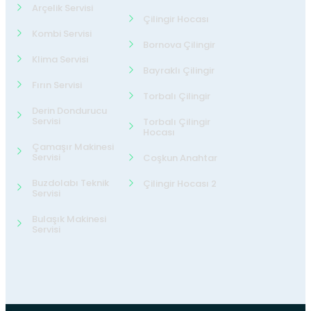
Arçelik Servisi
Çilingir Hocası
Kombi Servisi
Bornova Çilingir
Klima Servisi
Bayraklı Çilingir
Fırın Servisi
Torbalı Çilingir
Derin Dondurucu
Servisi
Torbalı Çilingir
Hocası
Çamaşır Makinesi
Servisi
Coşkun Anahtar
Buzdolabı Teknik
Çilingir Hocası 2
Servisi
Bulaşık Makinesi
Servisi