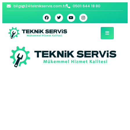
bilgi@24teknikservis.com.tr
0501 644 18 80
Atatürk Bosch
Kombi Servisi –