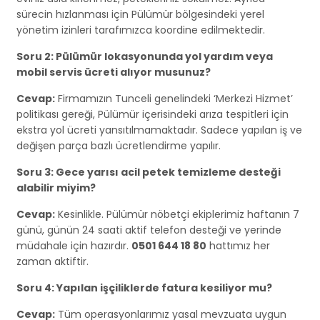
sürecin hızlanması için Pülümür bölgesindeki yerel
yönetim izinleri tarafımızca koordine edilmektedir.
Soru 2: Pülümür lokasyonunda yol yardım veya
mobil servis ücreti alıyor musunuz?
Cevap:
Firmamızın Tunceli genelindeki ‘Merkezi Hizmet’
politikası gereği, Pülümür içerisindeki arıza tespitleri için
ekstra yol ücreti yansıtılmamaktadır. Sadece yapılan iş ve
değişen parça bazlı ücretlendirme yapılır.
Soru 3: Gece yarısı acil petek temizleme desteği
alabilir miyim?
Cevap:
Kesinlikle. Pülümür nöbetçi ekiplerimiz haftanın 7
günü, günün 24 saati aktif telefon desteği ve yerinde
müdahale için hazırdır.
0501 644 18 80
hattımız her
zaman aktiftir.
Soru 4: Yapılan işçiliklerde fatura kesiliyor mu?
Cevap:
Tüm operasyonlarımız yasal mevzuata uygun