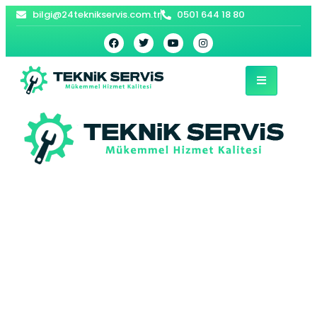
bilgi@24teknikservis.com.tr
0501 644 18 80
Pülümür Petek