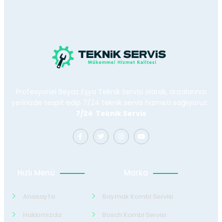
Profesyonel Beyaz Eşya Teknik Servisi olarak, arızalarınızı
yerinizde tespit edip 7/24 teknik servis hizmeti sağlıyoruz.
7/24 Teknik Servis
Hızlı Menü
Marka
Anasayfa
Baymak Kombi Servisi
Hakkımızda
Bosch Kombi Servisi