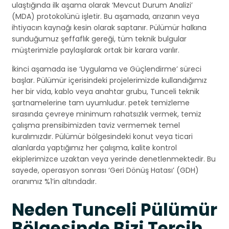
ulaştığında ilk aşama olarak ‘Mevcut Durum Analizi’
(MDA) protokolünü işletir. Bu aşamada, arızanın veya
ihtiyacın kaynağı kesin olarak saptanır. Pülümür halkına
sunduğumuz şeffaflık gereği, tüm teknik bulgular
müşterimizle paylaşılarak ortak bir karara varılır.
İkinci aşamada ise ‘Uygulama ve Güçlendirme’ süreci
başlar. Pülümür içerisindeki projelerimizde kullandığımız
her bir vida, kablo veya anahtar grubu, Tunceli teknik
şartnamelerine tam uyumludur. petek temizleme
sırasında çevreye minimum rahatsızlık vermek, temiz
çalışma prensibimizden taviz vermemek temel
kuralımızdır. Pülümür bölgesindeki konut veya ticari
alanlarda yaptığımız her çalışma, kalite kontrol
ekiplerimizce uzaktan veya yerinde denetlenmektedir. Bu
sayede, operasyon sonrası ‘Geri Dönüş Hatası’ (GDH)
oranımız %1’in altındadır.
Neden Tunceli Pülümür
Bölgesinde Bizi Tercih