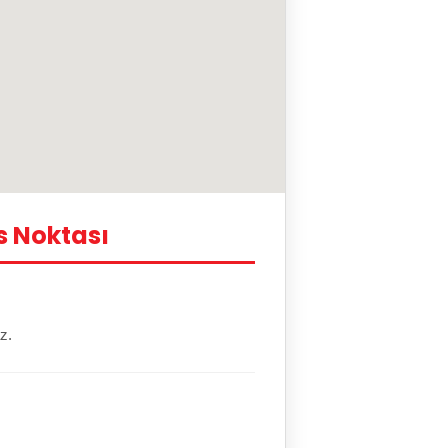
s Noktası
z.