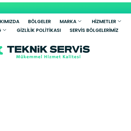
KIMIZDA
BÖLGELER
MARKA
HİZMETLER
G
GIZLILIK POLITIKASI
SERVIS BÖLGELERIMIZ
ssmann Kombi S
k Yetkili Servi