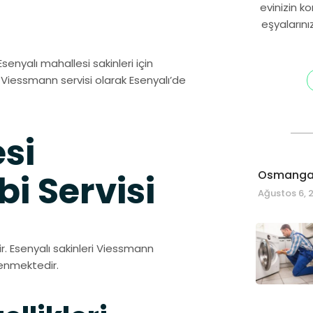
evinizin k
eşyalarını
Esenyalı mahallesi sakinleri için
i Viessmann servisi olarak Esenyalı’de
si
Osmangaz
 Servisi
Ağustos 6, 
ir. Esenyalı sakinleri Viessmann
venmektedir.