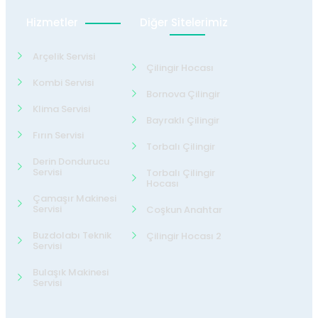
Hizmetler
Diğer Sitelerimiz
Arçelik Servisi
Çilingir Hocası
Kombi Servisi
Bornova Çilingir
Klima Servisi
Bayraklı Çilingir
Fırın Servisi
Torbalı Çilingir
Derin Dondurucu
Servisi
Torbalı Çilingir
Hocası
Çamaşır Makinesi
Servisi
Coşkun Anahtar
Buzdolabı Teknik
Çilingir Hocası 2
Servisi
Bulaşık Makinesi
Servisi