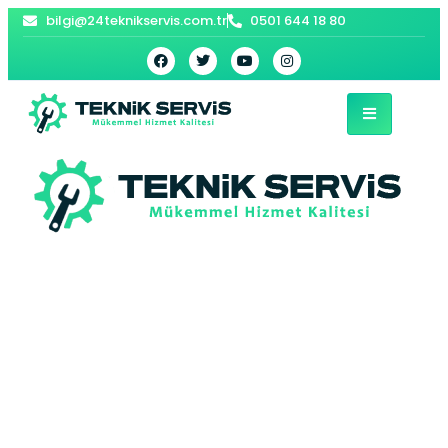
bilgi@24teknikservis.com.tr
0501 644 18 80
Dumlupınar
Vaillant Kombi