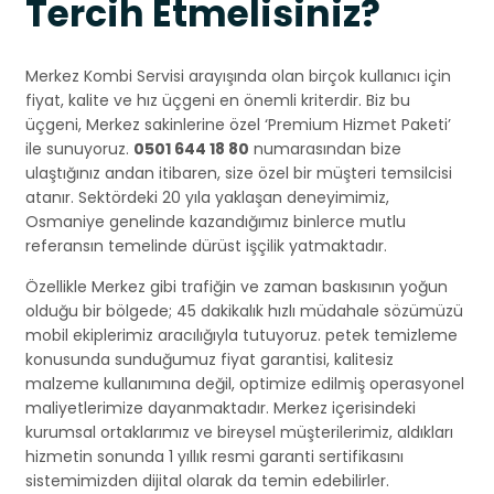
Tercih Etmelisiniz?
Merkez Kombi Servisi arayışında olan birçok kullanıcı için
fiyat, kalite ve hız üçgeni en önemli kriterdir. Biz bu
üçgeni, Merkez sakinlerine özel ‘Premium Hizmet Paketi’
ile sunuyoruz.
0501 644 18 80
numarasından bize
ulaştığınız andan itibaren, size özel bir müşteri temsilcisi
atanır. Sektördeki 20 yıla yaklaşan deneyimimiz,
Osmaniye genelinde kazandığımız binlerce mutlu
referansın temelinde dürüst işçilik yatmaktadır.
Özellikle Merkez gibi trafiğin ve zaman baskısının yoğun
olduğu bir bölgede; 45 dakikalık hızlı müdahale sözümüzü
mobil ekiplerimiz aracılığıyla tutuyoruz. petek temizleme
konusunda sunduğumuz fiyat garantisi, kalitesiz
malzeme kullanımına değil, optimize edilmiş operasyonel
maliyetlerimize dayanmaktadır. Merkez içerisindeki
kurumsal ortaklarımız ve bireysel müşterilerimiz, aldıkları
hizmetin sonunda 1 yıllık resmi garanti sertifikasını
sistemimizden dijital olarak da temin edebilirler.