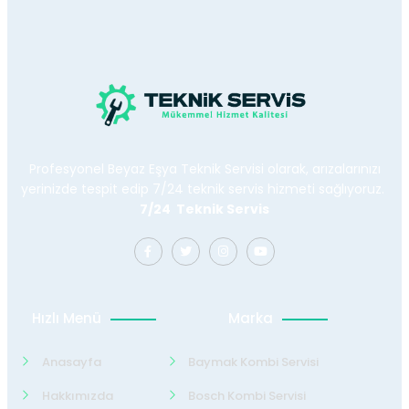
Profesyonel Beyaz Eşya Teknik Servisi olarak, arızalarınızı
yerinizde tespit edip 7/24 teknik servis hizmeti sağlıyoruz.
7/24 Teknik Servis
Hızlı Menü
Marka
Anasayfa
Baymak Kombi Servisi
Hakkımızda
Bosch Kombi Servisi