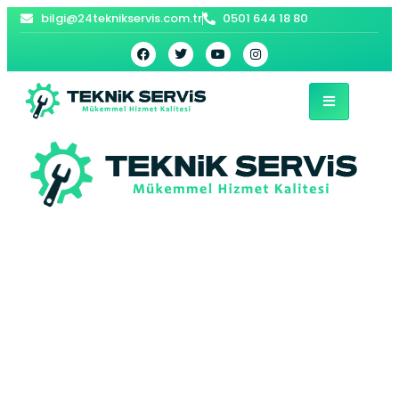
bilgi@24teknikservis.com.tr
0501 644 18 80
Merkez Petek
Temizleme |