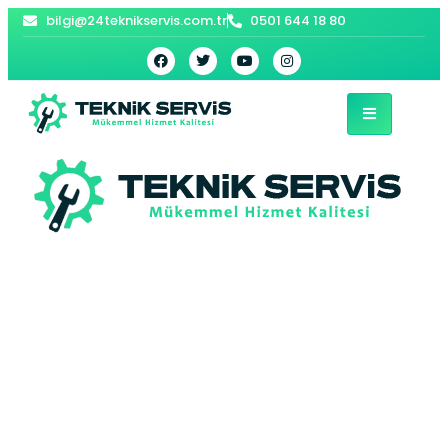
bilgi@24teknikservis.com.tr
0501 644 18 80
Gülsuyu
Demirdöküm
Kombi Servisi –