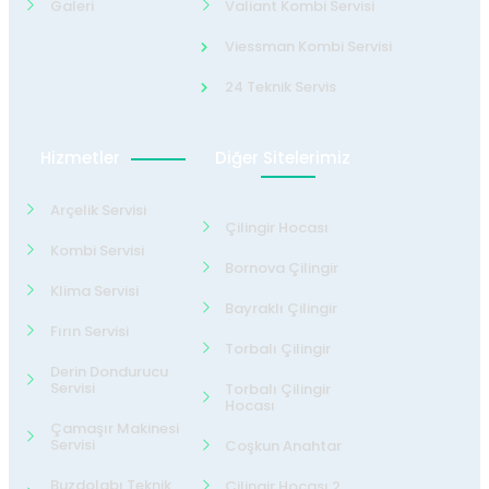
Galeri
Valiant Kombi Servisi
Viessman Kombi Servisi
24 Teknik Servis
Hizmetler
Diğer Sitelerimiz
Arçelik Servisi
Çilingir Hocası
Kombi Servisi
Bornova Çilingir
Klima Servisi
Bayraklı Çilingir
Fırın Servisi
Torbalı Çilingir
Derin Dondurucu
Servisi
Torbalı Çilingir
Hocası
Çamaşır Makinesi
Servisi
Coşkun Anahtar
Buzdolabı Teknik
Çilingir Hocası 2