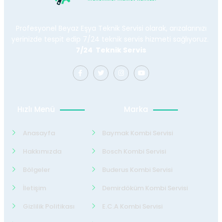
Profesyonel Beyaz Eşya Teknik Servisi olarak, arızalarınızı
yerinizde tespit edip 7/24 teknik servis hizmeti sağlıyoruz.
7/24 Teknik Servis
Hızlı Menü
Marka
Anasayfa
Baymak Kombi Servisi
Hakkımızda
Bosch Kombi Servisi
Bölgeler
Buderus Kombi Servisi
İletişim
Demirdöküm Kombi Servisi
Gizlilik Politikası
E.C.A Kombi Servisi