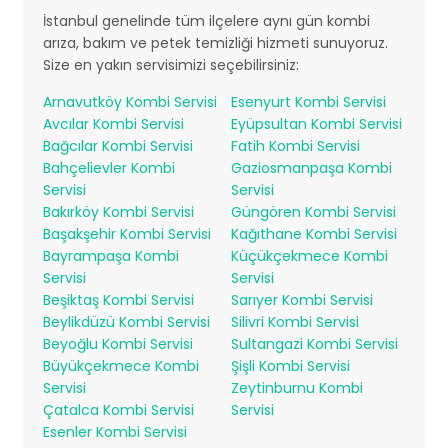
İstanbul genelinde tüm ilçelere aynı gün kombi
arıza, bakım ve petek temizliği hizmeti sunuyoruz.
Size en yakın servisimizi seçebilirsiniz:
Arnavutköy Kombi Servisi
Esenyurt Kombi Servisi
Avcılar Kombi Servisi
Eyüpsultan Kombi Servisi
Bağcılar Kombi Servisi
Fatih Kombi Servisi
Bahçelievler Kombi
Gaziosmanpaşa Kombi
Servisi
Servisi
Bakırköy Kombi Servisi
Güngören Kombi Servisi
Başakşehir Kombi Servisi
Kağıthane Kombi Servisi
Bayrampaşa Kombi
Küçükçekmece Kombi
Servisi
Servisi
Beşiktaş Kombi Servisi
Sarıyer Kombi Servisi
Beylikdüzü Kombi Servisi
Silivri Kombi Servisi
Beyoğlu Kombi Servisi
Sultangazi Kombi Servisi
Büyükçekmece Kombi
Şişli Kombi Servisi
Servisi
Zeytinburnu Kombi
Çatalca Kombi Servisi
Servisi
Esenler Kombi Servisi